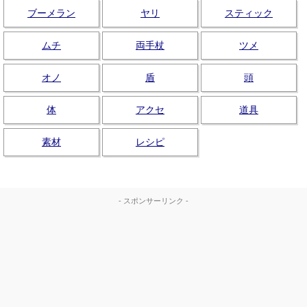
ブーメラン
ヤリ
スティック
ムチ
両手杖
ツメ
オノ
盾
頭
体
アクセ
道具
素材
レシピ
- スポンサーリンク -