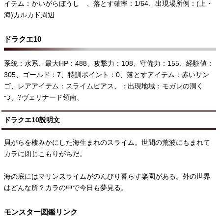
イテム：かいがらぼうし 、落とす確率：1/64、出現場所例：(上・
海)カルカド周辺
ドラクエ10
系統：水系、最大HP：488、攻撃力：108、守備力：155、経験値：
305、ゴールド：7、特訓ポイント：0、落とすアイテム：赤いサン
ゴ、レアアイテム：スライムピアス、：出現地域：モガレの洞く
つ、?ヴェリナード領南、
ドラクエ10説明文
貝がらを棲みかにした海生まれのスライム。世間の荒波にもまれて
カラに閉じこもりがちだ。
海の底にはマリンスライムがのんびり暮らす楽園がある。外の世界
はどんな所？カラの中で今日も夢見る。
モンスター図鑑リンク