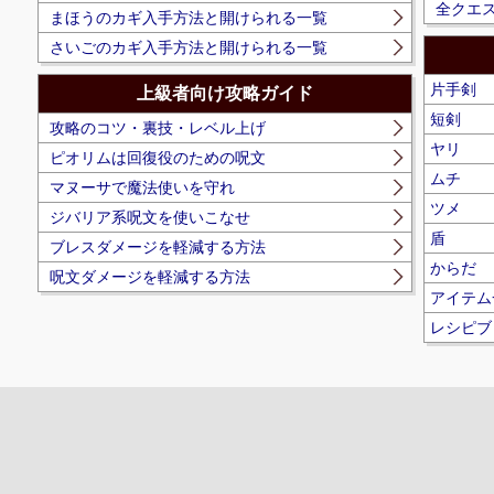
全クエ
まほうのカギ入手方法と開けられる一覧
さいごのカギ入手方法と開けられる一覧
片手剣
上級者向け攻略ガイド
短剣
攻略のコツ・裏技・レベル上げ
ヤリ
ピオリムは回復役のための呪文
ムチ
マヌーサで魔法使いを守れ
ツメ
ジバリア系呪文を使いこなせ
盾
ブレスダメージを軽減する方法
からだ
呪文ダメージを軽減する方法
アイテム
レシピブ