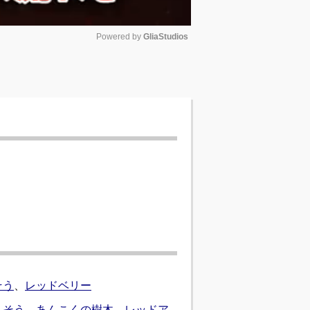
Powered by 
GliaStudios
Unmute
そう
、
レッドベリー
しそう
、
あんこくの樹木
、
レッドア