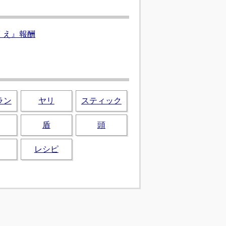
くえ』報酬
ラン
ヤリ
スティック
盾
頭
レシピ