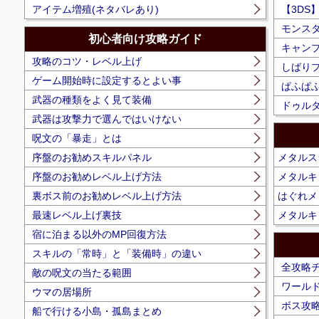
アイテム増殖(ネタバレあり)
【3DS
モンス
初心者向け攻略ガイド
キャン
攻略のコツ・レベル上げ
しばり
ゲーム開始時に設定するとよい事
ぱふぱ
武器の種類をよく見て装備
ドゥルダ
武器は攻撃力で選んではいけない
呪文の「暴走」とは
序盤のお勧めスキルパネル
メタルス
序盤のお勧めレベル上げ方法
メタルキ
裏ボス前のお勧めレベル上げ方法
はぐれメ
最速レベル上げ裏技
メタルキ
宿に泊まる以外のMP回復方法
スキルの「常時」と「装備時」の違い
全攻略
敵の呪文の当たる範囲
ワール
ウマの居場所
ボス攻
船で行ける小島・孤島まとめ