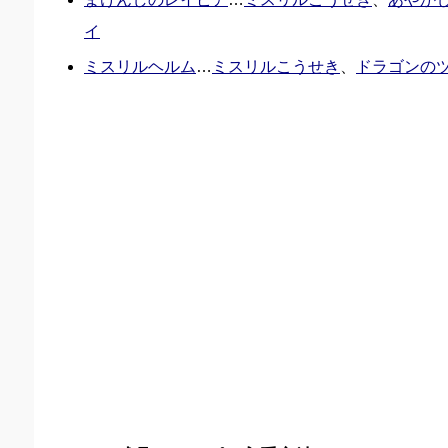
イ
ミスリルヘルム
…
ミスリルこうせき
、
ドラゴンの