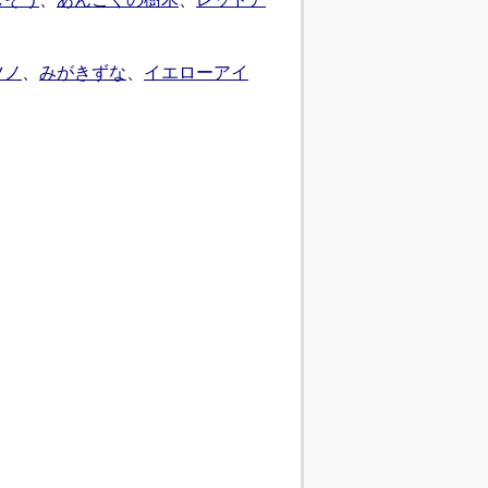
ツノ
、
みがきずな
、
イエローアイ