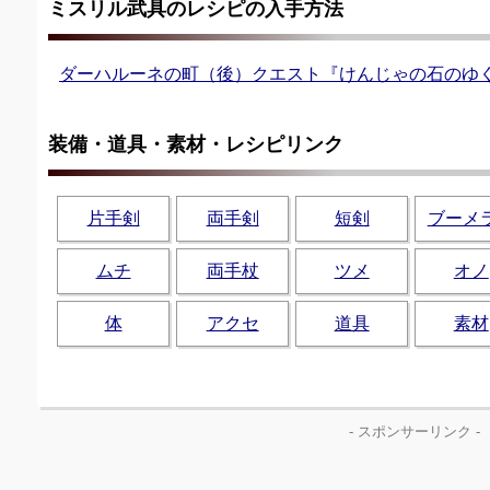
ミスリル武具のレシピの入手方法
ダーハルーネの町（後）クエスト『けんじゃの石のゆ
装備・道具・素材・レシピリンク
片手剣
両手剣
短剣
ブーメ
ムチ
両手杖
ツメ
オノ
体
アクセ
道具
素材
- スポンサーリンク -