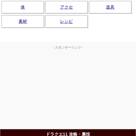
体
アクセ
道具
素材
レシピ
- スポンサーリンク -
ドラクエ11 攻略・裏技