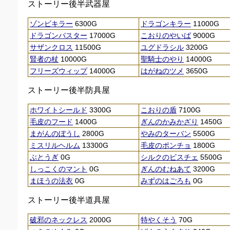
ストーリー後半武器屋
ゾンビキラー
6300G
ドラゴンキラー
11000G
ドラゴンバスター
17000G
こおりのやいば
9000G
サザンクロス
11500G
ユグドラシル
3200G
賢者の杖
10000G
聖騎士のやり
14000G
フリーズウィップ
14000G
はがねのツメ
3650G
ストーリー後半防具屋
ホワイトシールド
3300G
こおりの盾
7100G
毛皮のフード
1400G
ぎんのかみかざり
1450G
まがんのぼうし
2800G
やみのターバン
5500G
ミスリルヘルム
13300G
毛皮のポンチョ
1800G
ぶとうぎ
0G
シルクのビスチェ
5500G
しっこくのマント
0G
ぎんのむねあて
3200G
まほうの法衣
0G
みずのはごろも
0G
ストーリー後半道具屋
破邪のネックレス
2000G
特やくそう
70G