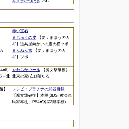
キメラのつばさ
25G
赤い宝石
まじゅうの皮
【要：まほうのカ
ギ】道具屋向かいの露天横ツボ
カ
まんねん雪
【要：まほうのカ
ギ】ツボ
4=町
やわらかウール
【魔女撃破後】
S＝北
北東の家(左)1階たる
後】
レシピ：プラチナの武器目録
【魔女撃破後】本棚(3DS=教会東
民家本棚、PS4=宿屋2階本棚)