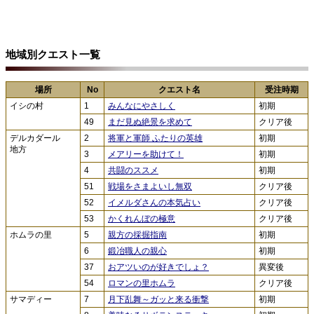
地域別クエスト一覧
場所
No
クエスト名
受注時期
イシの村
1
みんなにやさしく
初期
49
まだ見ぬ絶景を求めて
クリア後
デルカダール
2
将軍と軍師 ふたりの英雄
初期
地方
3
メアリーを助けて！
初期
4
共闘のススメ
初期
51
戦場をさまよいし無双
クリア後
52
イメルダさんの本気占い
クリア後
53
かくれんぼの極意
クリア後
ホムラの里
5
親方の採掘指南
初期
6
鍛冶職人の親心
初期
37
おアツいのが好きでしょ？
異変後
54
ロマンの里ホムラ
クリア後
サマディー
7
月下乱舞～ガッと来る衝撃
初期