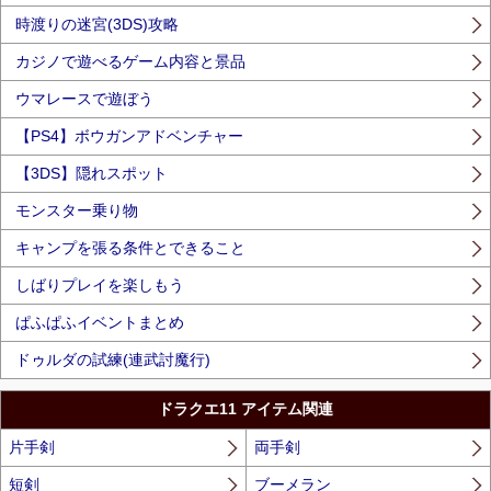
時渡りの迷宮(3DS)攻略
カジノで遊べるゲーム内容と景品
ウマレースで遊ぼう
【PS4】ボウガンアドベンチャー
【3DS】隠れスポット
モンスター乗り物
キャンプを張る条件とできること
しばりプレイを楽しもう
ぱふぱふイベントまとめ
ドゥルダの試練(連武討魔行)
ドラクエ11 アイテム関連
片手剣
両手剣
短剣
ブーメラン