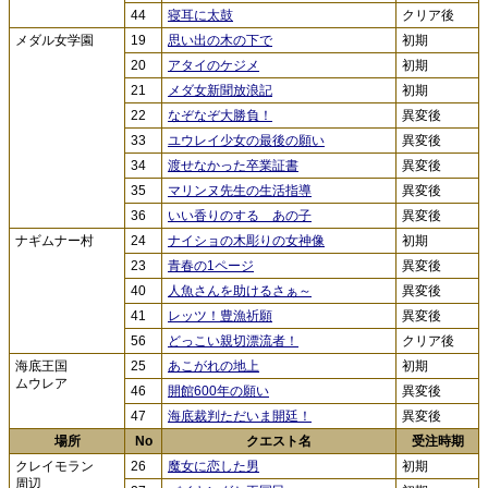
44
寝耳に太鼓
クリア後
メダル女学園
19
思い出の木の下で
初期
20
アタイのケジメ
初期
21
メダ女新聞放浪記
初期
22
なぞなぞ大勝負！
異変後
33
ユウレイ少女の最後の願い
異変後
34
渡せなかった卒業証書
異変後
35
マリンヌ先生の生活指導
異変後
36
いい香りのする あの子
異変後
ナギムナー村
24
ナイショの木彫りの女神像
初期
23
青春の1ページ
異変後
40
人魚さんを助けるさぁ～
異変後
41
レッツ！豊漁祈願
異変後
56
どっこい親切漂流者！
クリア後
海底王国
25
あこがれの地上
初期
ムウレア
46
開館600年の願い
異変後
47
海底裁判ただいま開廷！
異変後
場所
No
クエスト名
受注時期
クレイモラン
26
魔女に恋した男
初期
周辺