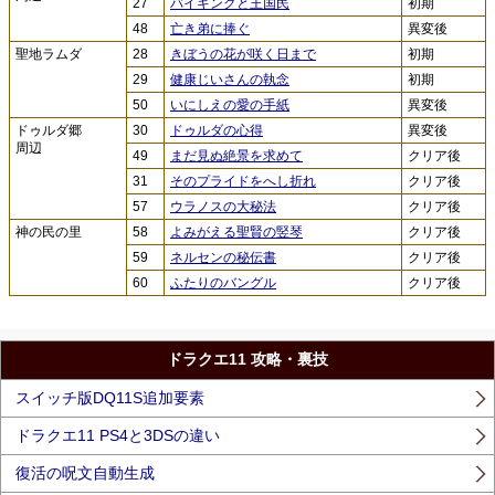
27
バイキングと王国民
初期
48
亡き弟に捧ぐ
異変後
聖地ラムダ
28
きぼうの花が咲く日まで
初期
29
健康じいさんの執念
初期
50
いにしえの愛の手紙
異変後
ドゥルダ郷
30
ドゥルダの心得
異変後
周辺
49
まだ見ぬ絶景を求めて
クリア後
31
そのプライドをへし折れ
クリア後
57
ウラノスの大秘法
クリア後
神の民の里
58
よみがえる聖賢の竪琴
クリア後
59
ネルセンの秘伝書
クリア後
60
ふたりのバングル
クリア後
ドラクエ11 攻略・裏技
スイッチ版DQ11S追加要素
ドラクエ11 PS4と3DSの違い
復活の呪文自動生成