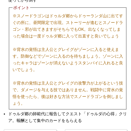
ポイント
※スノードラゴンはドゥルダ郷からドゥーランダ山に出てす
ぐの所に、昼間限定で出現。ストーリーが進むとスノードラ
ゴン・邪が出てきますがそちらでもOK。出なくなってしま
った場合は一度ドゥルダ郷に入って出直すと良いでしょう
※背水の覚悟は主人公とグレイグがゾーンに入ると使えま
す。防御などでゾーンに入るのを待ちましょう。ゾーンに入
ったキャラはゾーンが消えないようスタンバイに入れると良
いでしょう。
※背水の覚悟は主人公とグレイグの攻撃力が上がるという技
で、ダメージを与える技ではありません。戦闘中に背水の覚
悟を使ったら、後は好きな方法でスノードラゴンを倒しまし
ょう。
ドゥルダ郷の師範代に報告してクエスト「ドゥルダの心得」クリ
ア。報酬として集中のカードをもらえる