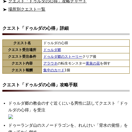
クエスト「ドゥルダの心得」攻略チャート
場所別クエスト一覧
クエスト「ドゥルダの心得」詳細
クエスト名
ドゥルダの心得
クエスト受注場所
ドゥルダ郷
クエスト受注条件
ドゥルダ郷のストーリー
クリア後
クエスト内容
アラウネ
の転生モンスター
黄泉の花
を倒す
クエスト報酬
集中のカード
1個
クエスト「ドゥルダの心得」攻略手順
ドゥルダ郷の教会のすぐ近くにいる男性に話してクエスト「ドゥ
ルダの心得」を受注
ドゥーランダ山のスノードラゴンを、れんけい「背水の覚悟」を
使ってから倒す