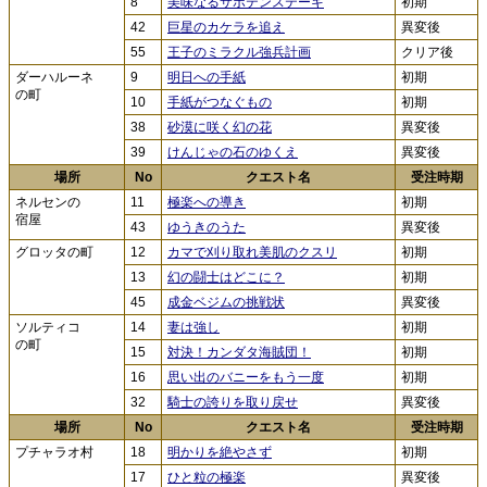
8
美味なるサボテンステーキ
初期
42
巨星のカケラを追え
異変後
55
王子のミラクル強兵計画
クリア後
ダーハルーネ
9
明日への手紙
初期
の町
10
手紙がつなぐもの
初期
38
砂漠に咲く幻の花
異変後
39
けんじゃの石のゆくえ
異変後
場所
No
クエスト名
受注時期
ネルセンの
11
極楽への導き
初期
宿屋
43
ゆうきのうた
異変後
グロッタの町
12
カマで刈り取れ美肌のクスリ
初期
13
幻の闘士はどこに？
初期
45
成金ベジムの挑戦状
異変後
ソルティコ
14
妻は強し
初期
の町
15
対決！カンダタ海賊団！
初期
16
思い出のバニーをもう一度
初期
32
騎士の誇りを取り戻せ
異変後
場所
No
クエスト名
受注時期
プチャラオ村
18
明かりを絶やさず
初期
17
ひと粒の極楽
異変後