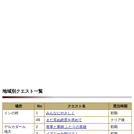
地域別クエスト一覧
場所
No
クエスト名
受注時期
イシの村
1
みんなにやさしく
初期
49
まだ見ぬ絶景を求めて
クリア後
デルカダール
2
将軍と軍師 ふたりの英雄
初期
地方
3
メアリーを助けて！
初期