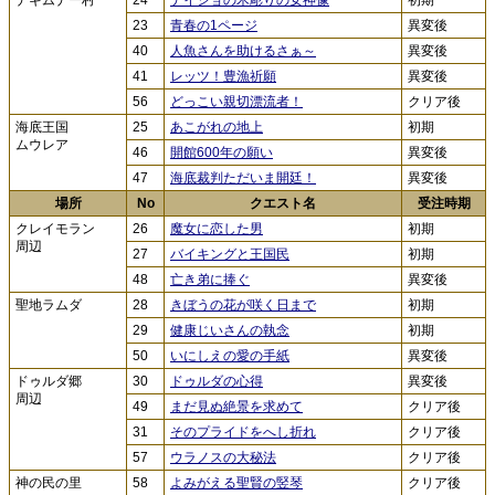
ナギムナー村
24
ナイショの木彫りの女神像
初期
23
青春の1ページ
異変後
40
人魚さんを助けるさぁ～
異変後
41
レッツ！豊漁祈願
異変後
56
どっこい親切漂流者！
クリア後
海底王国
25
あこがれの地上
初期
ムウレア
46
開館600年の願い
異変後
47
海底裁判ただいま開廷！
異変後
場所
No
クエスト名
受注時期
クレイモラン
26
魔女に恋した男
初期
周辺
27
バイキングと王国民
初期
48
亡き弟に捧ぐ
異変後
聖地ラムダ
28
きぼうの花が咲く日まで
初期
29
健康じいさんの執念
初期
50
いにしえの愛の手紙
異変後
ドゥルダ郷
30
ドゥルダの心得
異変後
周辺
49
まだ見ぬ絶景を求めて
クリア後
31
そのプライドをへし折れ
クリア後
57
ウラノスの大秘法
クリア後
神の民の里
58
よみがえる聖賢の竪琴
クリア後