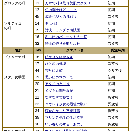
グロッタの町
12
カマで刈り取れ美肌のクスリ
初期
13
幻の闘士はどこに？
初期
45
成金ベジムの挑戦状
異変後
ソルティコ
14
妻は強し
初期
の町
15
対決！カンダタ海賊団！
初期
16
思い出のバニーをもう一度
初期
32
騎士の誇りを取り戻せ
異変後
場所
No
クエスト名
受注時期
プチャラオ村
18
明かりを絶やさず
初期
17
ひと粒の極楽
異変後
44
寝耳に太鼓
クリア後
メダル女学園
19
思い出の木の下で
初期
20
アタイのケジメ
初期
21
メダ女新聞放浪記
初期
22
なぞなぞ大勝負！
異変後
33
ユウレイ少女の最後の願い
異変後
34
渡せなかった卒業証書
異変後
35
マリンヌ先生の生活指導
異変後
36
いい香りのする あの子
異変後