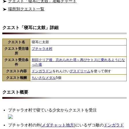
クエスト「寝耳に太鼓」攻略チャート
場所別クエスト一覧
クエスト「寝耳に太鼓」詳細
クエスト名
寝耳に太鼓
クエスト受注場
プチャラオ村
所
クエスト受注条
初回クリア後、忘れられた塔～再びケトスに乗れるようにな
件
った後
クエスト内容
ドンガラドン
をれんけい
デスドリーム
を使って倒す
クエスト報酬
ちいさなメダル
5個
クエスト概要
プチャラオ村で寝ている少女からクエストを受注
プチャラオ村の外(
メダチャット地方
)にいるザコ敵の
ドンガラド