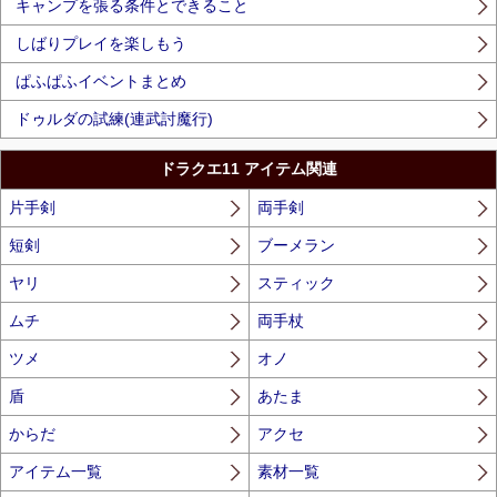
キャンプを張る条件とできること
しばりプレイを楽しもう
ぱふぱふイベントまとめ
ドゥルダの試練(連武討魔行)
ドラクエ11 アイテム関連
片手剣
両手剣
短剣
ブーメラン
ヤリ
スティック
ムチ
両手杖
ツメ
オノ
盾
あたま
からだ
アクセ
アイテム一覧
素材一覧