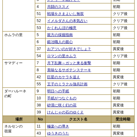
4
共闘のススメ
初期
51
戦場をさまよいし無双
クリア後
52
イメルダさんの本気占い
クリア後
53
かくれんぼの極意
クリア後
ホムラの里
5
親方の採掘指南
初期
6
鍛冶職人の親心
初期
37
おアツいのが好きでしょ？
異変後
54
ロマンの里ホムラ
クリア後
サマディー
7
月下乱舞～ガッと来る衝撃
初期
8
美味なるサボテンステーキ
初期
42
巨星のカケラを追え
異変後
55
王子のミラクル強兵計画
クリア後
ダーハルーネ
9
明日への手紙
初期
の町
10
手紙がつなぐもの
初期
38
砂漠に咲く幻の花
異変後
39
けんじゃの石のゆくえ
異変後
場所
No
クエスト名
受注時期
ネルセンの
11
極楽への導き
初期
宿屋
43
ゆうきのうた
異変後