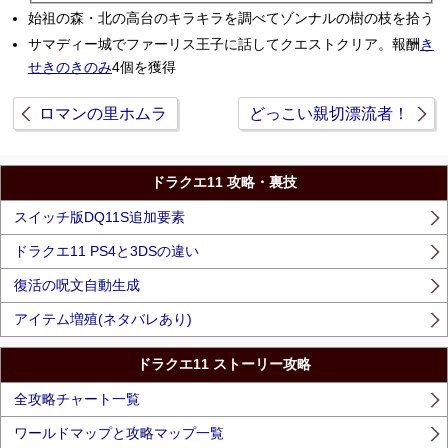
始祖の森・北の高台のキラキラを調べてゾンナルの樹の枝を拾う
サマディー城でファーリス王子に話してクエストクリア。報酬
き
せきのきのみ
4個を獲得
ロマンの里ホムラ
どっこい親切漂流者！
ドラクエ11 攻略・裏技
スイッチ版DQ11S追加要素
ドラクエ11 PS4と3DSの違い
復活の呪文自動生成
アイテム増殖(ネタバレあり)
ドラクエ11 ストーリー攻略
全攻略チャート一覧
ワールドマップと攻略マップ一覧