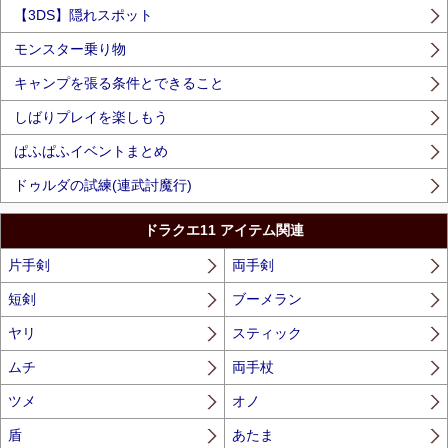
【3DS】隠れスポット
モンスター乗り物
キャンプを張る条件とできること
しばりプレイを楽しもう
ぱふぱふイベントまとめ
ドゥルダの試練(連武討魔行)
ドラクエ11 アイテム関連
片手剣
両手剣
短剣
ブーメラン
ヤリ
スティック
ムチ
両手杖
ツメ
オノ
盾
あたま