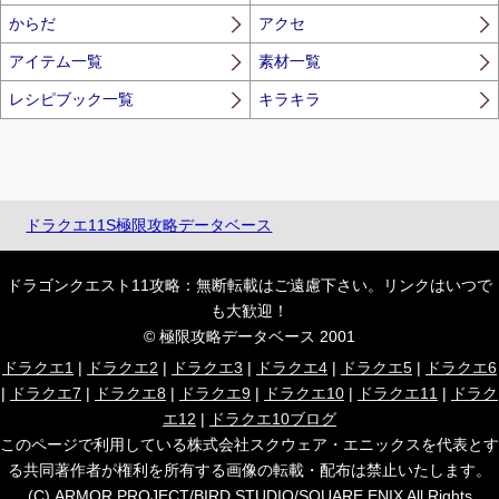
からだ
アクセ
アイテム一覧
素材一覧
レシピブック一覧
キラキラ
ドラクエ11S極限攻略データベース
ドラゴンクエスト11攻略：無断転載はご遠慮下さい。リンクはいつで
も大歓迎！
© 極限攻略データベース 2001
ドラクエ1
|
ドラクエ2
|
ドラクエ3
|
ドラクエ4
|
ドラクエ5
|
ドラクエ6
|
ドラクエ7
|
ドラクエ8
|
ドラクエ9
|
ドラクエ10
|
ドラクエ11
|
ドラク
エ12
|
ドラクエ10ブログ
このページで利用している株式会社スクウェア・エニックスを代表とす
る共同著作者が権利を所有する画像の転載・配布は禁止いたします。
(C) ARMOR PROJECT/BIRD STUDIO/SQUARE ENIX All Rights