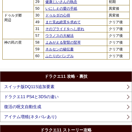
29
健康じいさんの執念
初期
50
いにしえの愛の手紙
異変後
ドゥルダ郷
30
ドゥルダの心得
異変後
周辺
49
まだ見ぬ絶景を求めて
クリア後
31
そのプライドをへし折れ
クリア後
57
ウラノスの大秘法
クリア後
神の民の里
58
よみがえる聖賢の竪琴
クリア後
59
ネルセンの秘伝書
クリア後
60
ふたりのバングル
クリア後
ドラクエ11 攻略・裏技
スイッチ版DQ11S追加要素
ドラクエ11 PS4と3DSの違い
復活の呪文自動生成
アイテム増殖(ネタバレあり)
ドラクエ11 ストーリー攻略