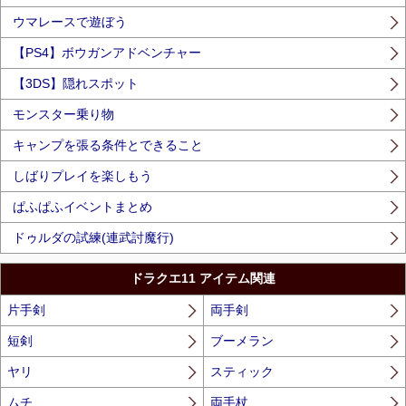
ウマレースで遊ぼう
【PS4】ボウガンアドベンチャー
【3DS】隠れスポット
モンスター乗り物
キャンプを張る条件とできること
しばりプレイを楽しもう
ぱふぱふイベントまとめ
ドゥルダの試練(連武討魔行)
ドラクエ11 アイテム関連
片手剣
両手剣
短剣
ブーメラン
ヤリ
スティック
ムチ
両手杖