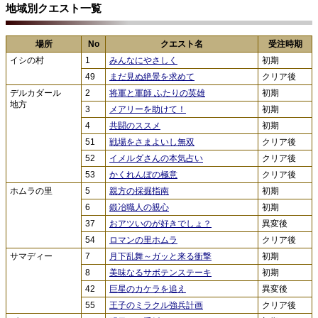
地域別クエスト一覧
場所
No
クエスト名
受注時期
イシの村
1
みんなにやさしく
初期
49
まだ見ぬ絶景を求めて
クリア後
デルカダール
2
将軍と軍師 ふたりの英雄
初期
地方
3
メアリーを助けて！
初期
4
共闘のススメ
初期
51
戦場をさまよいし無双
クリア後
52
イメルダさんの本気占い
クリア後
53
かくれんぼの極意
クリア後
ホムラの里
5
親方の採掘指南
初期
6
鍛冶職人の親心
初期
37
おアツいのが好きでしょ？
異変後
54
ロマンの里ホムラ
クリア後
サマディー
7
月下乱舞～ガッと来る衝撃
初期
8
美味なるサボテンステーキ
初期
42
巨星のカケラを追え
異変後
55
王子のミラクル強兵計画
クリア後