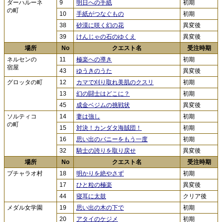
ダーハルーネ
9
明日への手紙
初期
の町
10
手紙がつなぐもの
初期
38
砂漠に咲く幻の花
異変後
39
けんじゃの石のゆくえ
異変後
場所
No
クエスト名
受注時期
ネルセンの
11
極楽への導き
初期
宿屋
43
ゆうきのうた
異変後
グロッタの町
12
カマで刈り取れ美肌のクスリ
初期
13
幻の闘士はどこに？
初期
45
成金ベジムの挑戦状
異変後
ソルティコ
14
妻は強し
初期
の町
15
対決！カンダタ海賊団！
初期
16
思い出のバニーをもう一度
初期
32
騎士の誇りを取り戻せ
異変後
場所
No
クエスト名
受注時期
プチャラオ村
18
明かりを絶やさず
初期
17
ひと粒の極楽
異変後
44
寝耳に太鼓
クリア後
メダル女学園
19
思い出の木の下で
初期
20
アタイのケジメ
初期