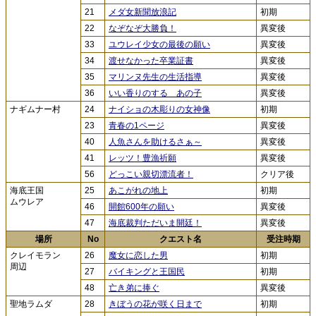
21
メダ女新聞放浪記
初期
22
なぞなぞ大勝負！
異変後
33
ユウレイ少女の最後の願い
異変後
34
渡せなかった卒業証書
異変後
35
マリンヌ先生の生活指導
異変後
36
いい香りのする あの子
異変後
ナギムナー村
24
ナイショの木彫りの女神像
初期
23
青春の1ページ
異変後
40
人魚さんを助けるさぁ～
異変後
41
レッツ！豊漁祈願
異変後
56
どっこい親切漂流者！
クリア後
海底王国
25
あこがれの地上
初期
ムウレア
46
開館600年の願い
異変後
47
海底裁判ただいま開廷！
異変後
場所
No
クエスト名
受注時期
クレイモラン
26
魔女に恋した男
初期
周辺
27
バイキングと王国民
初期
48
亡き弟に捧ぐ
異変後
聖地ラムダ
28
きぼうの花が咲く日まで
初期