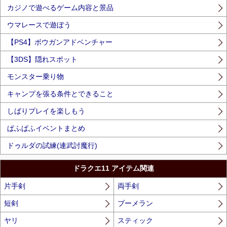
カジノで遊べるゲーム内容と景品
ウマレースで遊ぼう
【PS4】ボウガンアドベンチャー
【3DS】隠れスポット
モンスター乗り物
キャンプを張る条件とできること
しばりプレイを楽しもう
ぱふぱふイベントまとめ
ドゥルダの試練(連武討魔行)
ドラクエ11 アイテム関連
片手剣
両手剣
短剣
ブーメラン
ヤリ
スティック