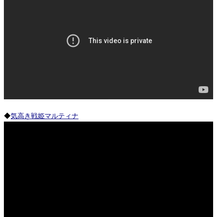
◆
気高き戦姫マルティナ