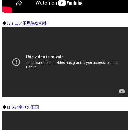
◆
カミュと不思議な相棒
◆
ロウと幸せの王国