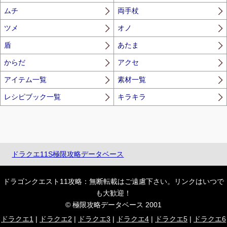
ムチ
両手杖
ツメ
オノ
盾
あたま
からだ
アクセ
アイテム一覧
素材一覧
レシピブック一覧
キラキラ
ドラクエ11S極限攻略データベース
ドラゴンクエスト11攻略：無断転載はご遠慮下さい。リンクはいつで
も大歓迎！
© 極限攻略データベース 2001
ドラクエ1
|
ドラクエ2
|
ドラクエ3
|
ドラクエ4
|
ドラクエ5
|
ドラクエ6