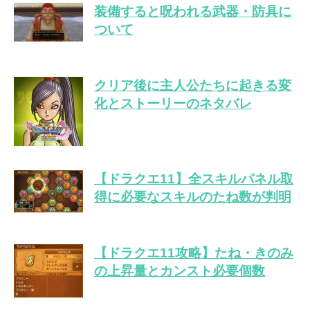
装備すると呪われる武器・防具に
ついて
クリア後に主人公たちに起きる変
化とストーリーのネタバレ
【ドラクエ11】全スキルパネル取
得に必要なスキルのたね数が判明
【ドラクエ11攻略】たね・きのみ
の上昇量とカンスト必要個数