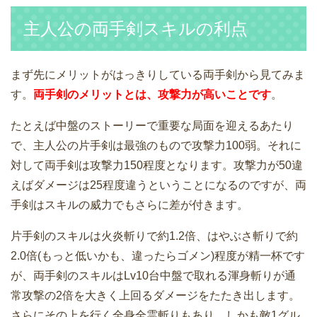
主人公の両手剣スキルの利点
まず先にメリットがはっきりしている両手剣から見てみま
す。
両手剣のメリットとは、攻撃力が高いことです
。
たとえば中盤のストーリーで重要な局面を迎えるあたり
で、主人公の片手剣は最強のもので攻撃力100弱。それに
対して両手剣は攻撃力150程度となります。攻撃力が50違
えばダメージは25程度違うということになるのですが、両
手剣はスキルの威力でもさらに差が付きます。
片手剣のスキルは火炎斬りで約1.2倍、はやぶさ斬りで約
2.0倍(もっと低いかも、違ったらゴメン)程度が精一杯です
が、両手剣のスキルはLv10台中盤で取れる渾身斬りが通
常攻撃の2倍を大きく上回るダメージをたたき出します。
さらにその上を行く全身全霊斬りもあり、しかも敵1グル