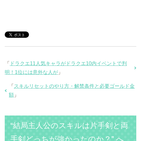
「
ドラクエ11人気キャラがドラクエ10内イベントで判
明！1位には意外な人が
」
「
スキルリセットのやり方・解禁条件と必要ゴールド金
額
」
“結局主人公のスキルは片手剣と両
手剣どっちが強かったのか？” へ