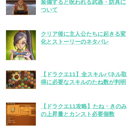
装備すると呪われる武器・防具に
ついて
クリア後に主人公たちに起きる変
化とストーリーのネタバレ
【ドラクエ11】全スキルパネル取
得に必要なスキルのたね数が判明
【ドラクエ11攻略】たね・きのみ
の上昇量とカンスト必要個数