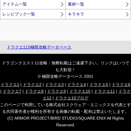
アイテム一覧
素材一覧
レシピブック一覧
キラキラ
ドラクエ11S極限攻略データベース
ドラゴンクエスト11攻略：無断転載はご遠慮下さい。リンクはいつで
も大歓迎！
© 極限攻略データベース 2001
ドラクエ1
|
ドラクエ2
|
ドラクエ3
|
ドラクエ4
|
ドラクエ5
|
ドラクエ6
|
ドラクエ7
|
ドラクエ8
|
ドラクエ9
|
ドラクエ10
|
ドラクエ11
|
ドラク
エ12
|
ドラクエ10ブログ
このページで利用している株式会社スクウェア・エニックスを代表とす
る共同著作者が権利を所有する画像の転載・配布は禁止いたします。
(C) ARMOR PROJECT/BIRD STUDIO/SQUARE ENIX All Rights
Reserved.