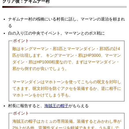
クリア後：ナギムナー村
ナギムナー村の桟橋にいる村長に話し、マーマンの退治を頼まれ
る
白の入り江の中央でイベント。マーマンとのボス戦に
ポイント
敵はキングマーマン・邪1匹とマーマンダイン・邪3匹の計4
匹が出現します。 キングマーマン・邪はHP3000、マーマン
ダイン・邪はHP1000程度なので、まずはマーマンダイン・
邪から倒すのが良いでしょう。
マーマンダインはマホトーンを使ってこちらの呪文を封印し
てきます。呪文封印を防ぐアクセを装備するか、逆に相手に
マホトーンをかけてしまう手も。
村長に報告すると、
海賊王の帽子
がもらえる
ポイント
海賊王の帽子はカミュの専用装備。装備するとみかわし率が
2%上がる他、雷属性ダメージを軽減できます。うち直しで