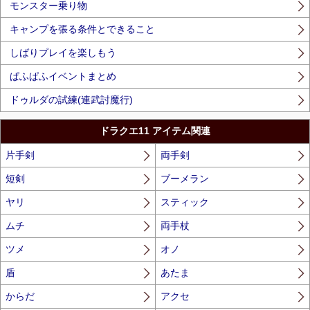
モンスター乗り物
キャンプを張る条件とできること
しばりプレイを楽しもう
ぱふぱふイベントまとめ
ドゥルダの試練(連武討魔行)
ドラクエ11 アイテム関連
片手剣
両手剣
短剣
ブーメラン
ヤリ
スティック
ムチ
両手杖
ツメ
オノ
盾
あたま
からだ
アクセ