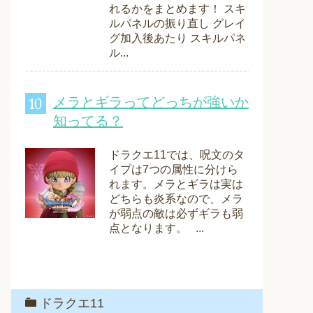
れるかをまとめます！ スキ
ルパネルの振り直し グレイ
グ加入後あたり スキルパネ
ル...
メラとギラってどっちが強いか
知ってる？
ドラクエ11では、呪文のタ
イプは7つの属性に分けら
れます。メラとギラは実は
どちらも炎系なので、メラ
が弱点の敵は必ずギラも弱
点となります。 ...
ドラクエ11