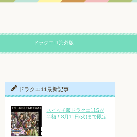
ドラクエ11海外版
ドラクエ11最新記事
スイッチ版ドラクエ11Sが
半額！8月11日(火)まで限定