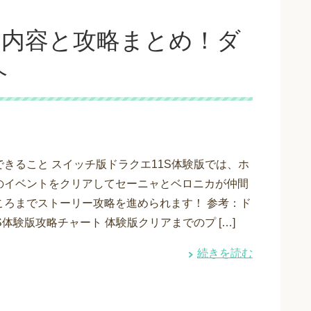
の内容と攻略まとめ！ダ
介
できること スイッチ版ドラクエ11S体験版では、ホ
のイベントをクリアしてセーニャとベロニカが仲間
ころまでストーリー攻略を進められます！ 参考：ド
S体験版攻略チャート 体験版クリアまでのプ […]
続きを読む