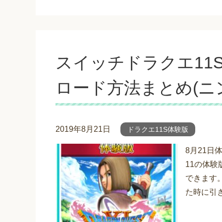
スイッチドラクエ11
ロード方法まとめ(ニ
2019年8月21日
ドラクエ11S体験版
8月21日
11の体
できます
た時に引き