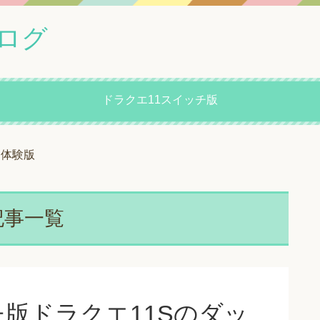
ログ
ドラクエ11スイッチ版
S体験版
記事一覧
版ドラクエ11Sのダッ