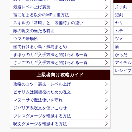
最速レベル上げ裏技
片手剣
宿に泊まる以外のMP回復方法
短剣
スキルの「常時」と「装備時」の違い
ヤリ
敵の呪文の当たる範囲
ムチ
ウマの居場所
ツメ
船で行ける小島・孤島まとめ
盾
まほうのカギ入手方法と開けられる一覧
からだ
さいごのカギ入手方法と開けられる一覧
アイテム
レシピブ
上級者向け攻略ガイド
攻略のコツ・裏技・レベル上げ
ピオリムは回復役のための呪文
マヌーサで魔法使いを守れ
ジバリア系呪文を使いこなせ
ブレスダメージを軽減する方法
呪文ダメージを軽減する方法