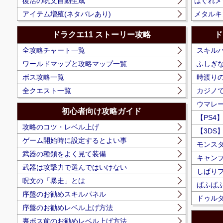
復活の呪文自動生成
はぐれメ
アイテム増殖(ネタバレあり)
メタルキ
ドラクエ11 ストーリー攻略
ド
全攻略チャート一覧
スキル
ワールドマップと攻略マップ一覧
ふしぎ
ボス攻略一覧
時渡りの
全クエスト一覧
カジノ
ウマレ
初心者向け攻略ガイド
【PS4
攻略のコツ・レベル上げ
【3DS
ゲーム開始時に設定するとよい事
モンス
武器の種類をよく見て装備
キャン
武器は攻撃力で選んではいけない
しばり
呪文の「暴走」とは
ぱふぱ
序盤のお勧めスキルパネル
ドゥルダ
序盤のお勧めレベル上げ方法
裏ボス前のお勧めレベル上げ方法