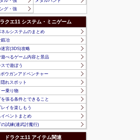
タル・強
メタルハンド
ング・強
ラクエ11 システム・ミニゲーム
パネルシステムのまとめ
な鍛冶
迷宮(3DS)攻略
で遊べるゲーム内容と景品
ースで遊ぼう
】ボウガンアドベンチャー
】隠れスポット
ター乗り物
プを張る条件とできること
プレイを楽しもう
ふイベントまとめ
の試練(連武討魔行)
ドラクエ11 アイテム関連