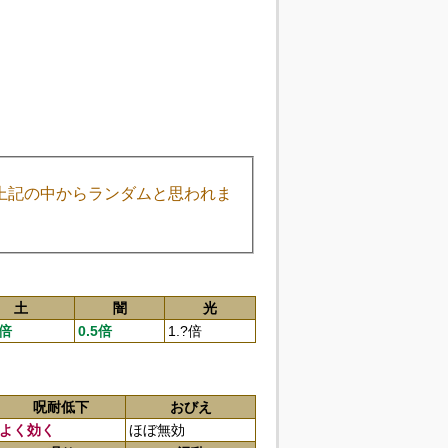
上記の中からランダムと思われま
土
闇
光
5倍
0.5倍
1.?倍
呪耐低下
おびえ
よく効く
ほぼ無効