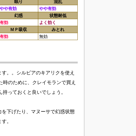
眠り
混乱
やや有効
やや有効
幻惑
状態耐低
有効
よく効く
ＭＰ吸収
みとれ
有効
無効
ます。。シルビアのキアリクを使え
た時のために、クレイモランで買え
さん持っておくと良いでしょう。
力を下げたり、マヌーサで幻惑状態
ます。