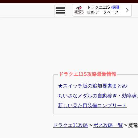
ドラクエ11S
極限
攻略データベース
ドラクエ11S攻略最新情報
★スイッチ版の追加要素まとめ
ちいさなメダルの自動稼ぎ・効率稼
新しい見た目装備コンプリート
ドラクエ11攻略
>
ボス攻略一覧
> 魔