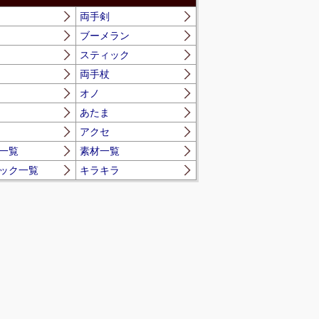
両手剣
ブーメラン
スティック
両手杖
オノ
あたま
アクセ
一覧
素材一覧
ック一覧
キラキラ