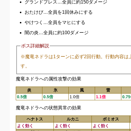
グランドプレス…全員に約150ダメージ
おたけび…全員を1回休みにする
やけつく…全員をマヒにする
闇の炎…全員に約100ダメージ
ボス詳細解説
※魔竜ネドラは1ターンに必ず2回行動。行動内容は
す。
魔竜ネドラへの属性攻撃の効果
炎
氷
風
雷
0.5倍
0.5倍
1.0倍
1.1倍
0.7
魔竜ネドラへの状態異常の効果
ヘナトス
ルカニ
ボミオス
よく効く
よく効く
よく効く