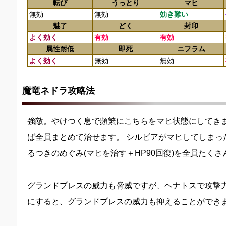
転び
うっとり
マヒ
無効
無効
効き難い
魅了
どく
封印
よく効く
有効
有効
属性耐低
即死
ニフラム
よく効く
無効
無効
魔竜ネドラ攻略法
強敵。やけつく息で頻繁にこちらをマヒ状態にしてき
ば全員まとめて治せます。 シルビアがマヒしてしまっ
るつきのめぐみ(マヒを治す＋HP90回復)を全員たく
グランドプレスの威力も脅威ですが、ヘナトスで攻撃
にすると、グランドプレスの威力も抑えることができ