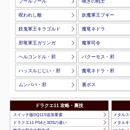
フールフール
嘆きの戦士
呪われし敵
妖魔軍王ブギー
鉄鬼軍王キラゴルド
魔竜ネドラ
邪竜軍王ガリンガ
魔軍司令
ヘルコンドル・邪
バクーモス・邪
ハッスルじじい・邪
魔竜ネドラ・邪
ムンババ・邪
裏ボス
ドラクエ11 攻略・裏技
スイッチ版DQ11S追加要素
メタルス
ドラクエ11 PS4と3DSの違い
メタルキ