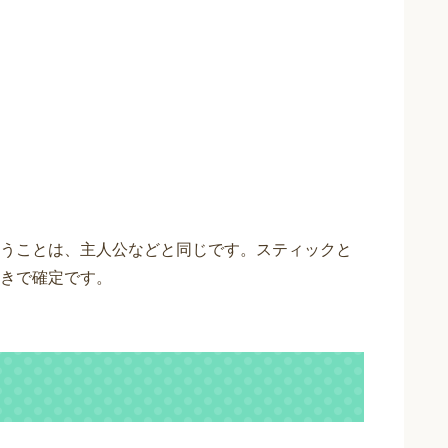
うことは、主人公などと同じです。スティックと
きで確定です。