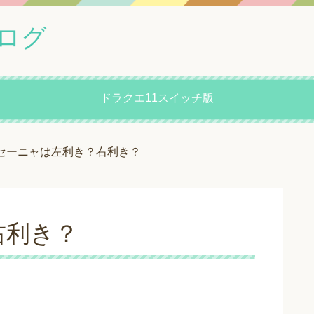
ログ
ドラクエ11スイッチ版
セーニャは左利き？右利き？
右利き？