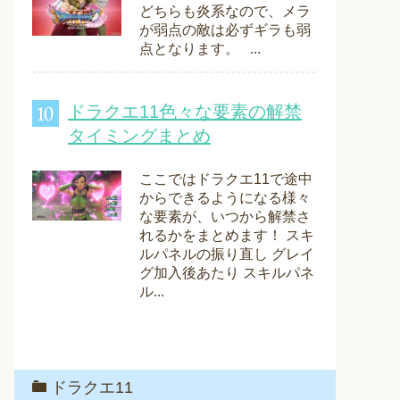
どちらも炎系なので、メラ
が弱点の敵は必ずギラも弱
点となります。 ...
ドラクエ11色々な要素の解禁
タイミングまとめ
ここではドラクエ11で途中
からできるようになる様々
な要素が、いつから解禁さ
れるかをまとめます！ スキ
ルパネルの振り直し グレイ
グ加入後あたり スキルパネ
ル...
ドラクエ11