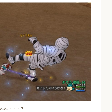
れれ・・・？