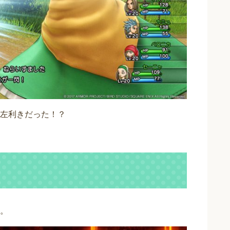
左利きだった！？
。