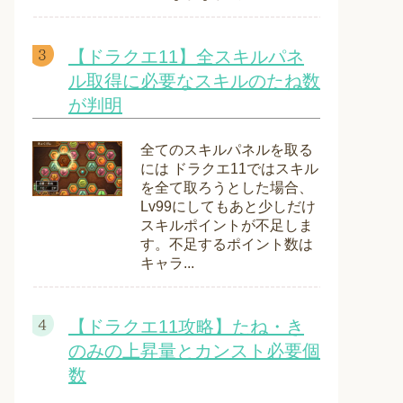
【ドラクエ11】全スキルパネ
ル取得に必要なスキルのたね数
が判明
全てのスキルパネルを取る
には ドラクエ11ではスキル
を全て取ろうとした場合、
Lv99にしてもあと少しだけ
スキルポイントが不足しま
す。不足するポイント数は
キャラ...
【ドラクエ11攻略】たね・き
のみの上昇量とカンスト必要個
数