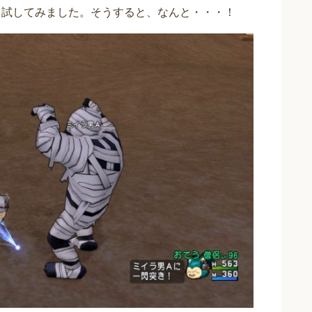
を試してみました。そうすると、なんと・・・！