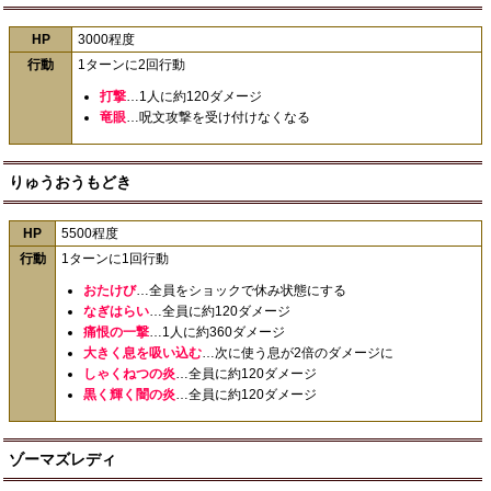
HP
3000程度
行動
1ターンに2回行動
打撃
…1人に約120ダメージ
竜眼
…呪文攻撃を受け付けなくなる
りゅうおうもどき
HP
5500程度
行動
1ターンに1回行動
おたけび
…全員をショックで休み状態にする
なぎはらい
…全員に約120ダメージ
痛恨の一撃
…1人に約360ダメージ
大きく息を吸い込む
…次に使う息が2倍のダメージに
しゃくねつの炎
…全員に約120ダメージ
黒く輝く闇の炎
…全員に約120ダメージ
ゾーマズレディ