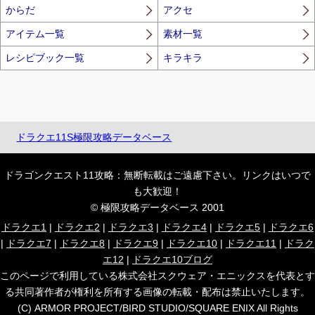
からだ
アクセ
アイテム一覧
素材一覧
レシピブック一覧
キラキラ
ドラクエ11S極限攻略データベース
ドラゴンクエスト11攻略：無断転載はご遠慮下さい。リンクはいつで
も大歓迎！
© 極限攻略データベース 2001
ドラクエ1
|
ドラクエ2
|
ドラクエ3
|
ドラクエ4
|
ドラクエ5
|
ドラクエ6
|
ドラクエ7
|
ドラクエ8
|
ドラクエ9
|
ドラクエ10
|
ドラクエ11
|
ドラク
エ12
|
ドラクエ10ブログ
このページで利用している株式会社スクウェア・エニックスを代表とす
る共同著作者が権利を所有する画像の転載・配布は禁止いたします。
(C) ARMOR PROJECT/BIRD STUDIO/SQUARE ENIX All Rights