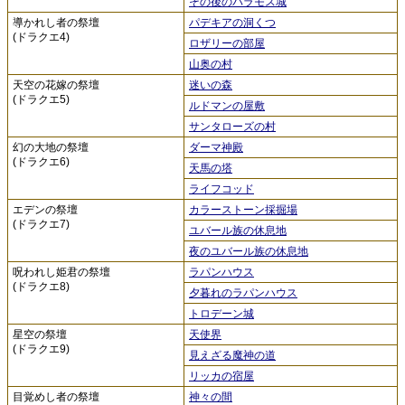
その後のバラモス城
導かれし者の祭壇
パデキアの洞くつ
(ドラクエ4)
ロザリーの部屋
山奥の村
天空の花嫁の祭壇
迷いの森
(ドラクエ5)
ルドマンの屋敷
サンタローズの村
幻の大地の祭壇
ダーマ神殿
(ドラクエ6)
天馬の塔
ライフコッド
エデンの祭壇
カラーストーン採掘場
(ドラクエ7)
ユバール族の休息地
夜のユバール族の休息地
呪われし姫君の祭壇
ラパンハウス
(ドラクエ8)
夕暮れのラパンハウス
トロデーン城
星空の祭壇
天使界
(ドラクエ9)
見えざる魔神の道
リッカの宿屋
目覚めし者の祭壇
神々の間