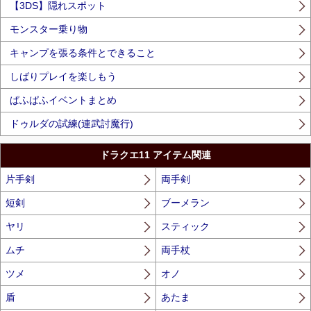
【3DS】隠れスポット
モンスター乗り物
キャンプを張る条件とできること
しばりプレイを楽しもう
ぱふぱふイベントまとめ
ドゥルダの試練(連武討魔行)
ドラクエ11 アイテム関連
片手剣
両手剣
短剣
ブーメラン
ヤリ
スティック
ムチ
両手杖
ツメ
オノ
盾
あたま