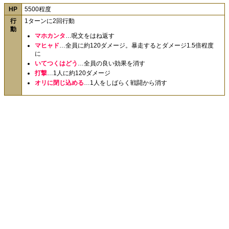
HP
5500程度
行
1ターンに2回行動
動
マホカンタ
…呪文をはね返す
マヒャド
…全員に約120ダメージ。暴走するとダメージ1.5倍程度
に
いてつくはどう
…全員の良い効果を消す
打撃
…1人に約120ダメージ
オリに閉じ込める
…1人をしばらく戦闘から消す