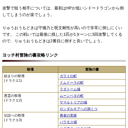
攻撃で狙う相手については、最初はHPが低いシドードラゴンから倒
してしまうのが楽でしょう。
りゅうおうもどきは守備力と呪文耐性が高いので非常に倒しにくい
です。 この戦いでは最後に残した1匹が1ターンに3回攻撃してくる
ので、りゅうおうもどきは2番目に倒すと良いでしょう。
ヨッチ村冒険の書攻略リンク
祭壇
冒険の書
始まりの祭壇
ガライの町
(ドラクエ1)
ドムドーラの町
ラダトーム城
悪霊の祭壇
ムーンペタの町
(ドラクエ2)
サマルトリアの城
ロンダルキアへの洞くつ
伝説への祭壇
勇者の実家
(ドラクエ3)
バラモス城