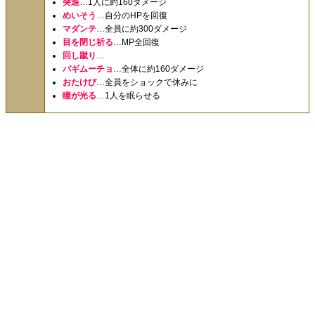
突進
…1人に約160ダメージ
めいそう
…自分のHPを回復
マダンテ
…全員に約300ダメージ
目を閉じ祈る
…MP全回復
回し蹴り
…
バギムーチョ
…全体に約160ダメージ
おたけび
…全員をショックで休みに
瞳が光る
…1人を眠らせる