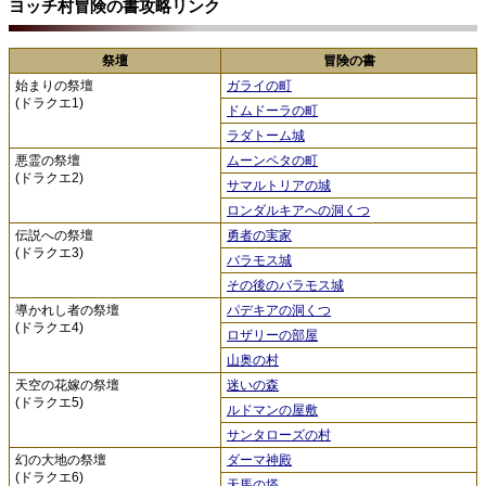
ヨッチ村冒険の書攻略リンク
祭壇
冒険の書
始まりの祭壇
ガライの町
(ドラクエ1)
ドムドーラの町
ラダトーム城
悪霊の祭壇
ムーンペタの町
(ドラクエ2)
サマルトリアの城
ロンダルキアへの洞くつ
伝説への祭壇
勇者の実家
(ドラクエ3)
バラモス城
その後のバラモス城
導かれし者の祭壇
パデキアの洞くつ
(ドラクエ4)
ロザリーの部屋
山奥の村
天空の花嫁の祭壇
迷いの森
(ドラクエ5)
ルドマンの屋敷
サンタローズの村
幻の大地の祭壇
ダーマ神殿
(ドラクエ6)
天馬の塔