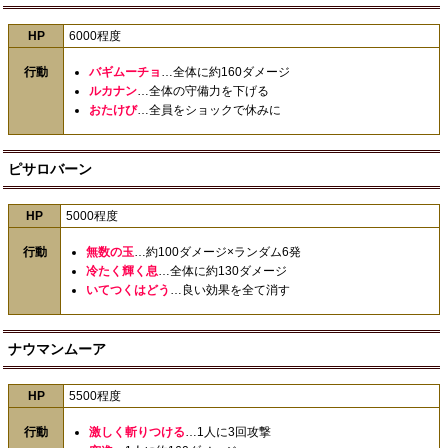
HP
6000程度
行動
バギムーチョ
…全体に約160ダメージ
ルカナン
…全体の守備力を下げる
おたけび
…全員をショックで休みに
ピサロバーン
HP
5000程度
行動
無数の玉
…約100ダメージ×ランダム6発
冷たく輝く息
…全体に約130ダメージ
いてつくはどう
…良い効果を全て消す
ナウマンムーア
HP
5500程度
行動
激しく斬りつける
…1人に3回攻撃