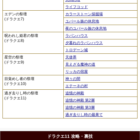
ライフコッド
エデンの祭壇
カラーストーン採掘場
(ドラクエ7)
ユバール族の休息地
夜のユバール族の休息地
呪われし姫君の祭壇
ラパンハウス
(ドラクエ8)
夕暮れのラパンハウス
トロデーン城
星空の祭壇
天使界
(ドラクエ9)
見えざる魔神の道
リッカの宿屋
目覚めし者の祭壇
神々の間
(ドラクエ10)
エテーネの村
過ぎ去りし時の祭壇
追憶の神殿
(ドラクエ11)
追憶の神殿 第2層
追憶の神殿 第3層
過ぎ去りし時の最果て
ドラクエ11 攻略・裏技