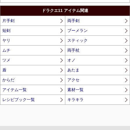
ドラクエ11 アイテム関連
片手剣
両手剣
短剣
ブーメラン
ヤリ
スティック
ムチ
両手杖
ツメ
オノ
盾
あたま
からだ
アクセ
アイテム一覧
素材一覧
レシピブック一覧
キラキラ