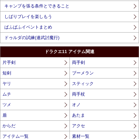
キャンプを張る条件とできること
しばりプレイを楽しもう
ぱふぱふイベントまとめ
ドゥルダの試練(連武討魔行)
ドラクエ11 アイテム関連
片手剣
両手剣
短剣
ブーメラン
ヤリ
スティック
ムチ
両手杖
ツメ
オノ
盾
あたま
からだ
アクセ
アイテム一覧
素材一覧