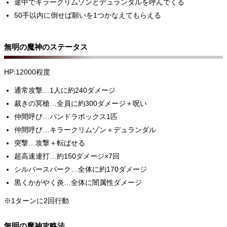
途中でキラークリムゾンとデュランダルを呼んでくる
50手以内に倒せば願いを1つかなえてもらえる
無明の魔神のステータス
HP:12000程度
通常攻撃…1人に約240ダメージ
裁きの冥槍…全員に約300ダメージ＋呪い
仲間呼び…パンドラボックス1匹
仲間呼び…キラークリムゾン＋デュランダル
突撃…攻撃＋転ばせる
超高速連打…約150ダメージ×7回
シルバースパーク…全体に約170ダメージ
黒くかがやく炎…全体に闇属性ダメージ
※1ターンに2回行動
無明の魔神攻略法