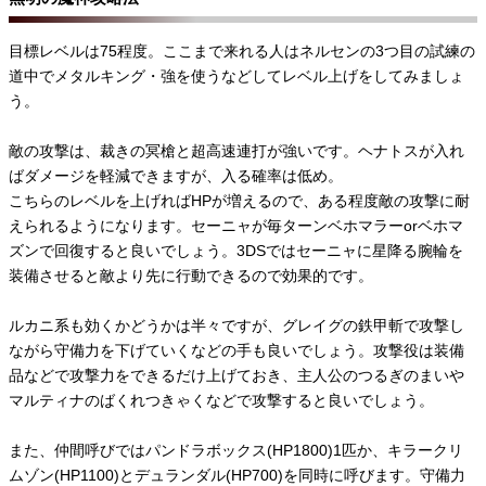
目標レベルは75程度。ここまで来れる人はネルセンの3つ目の試練の
道中でメタルキング・強を使うなどしてレベル上げをしてみましょ
う。
敵の攻撃は、裁きの冥槍と超高速連打が強いです。ヘナトスが入れ
ばダメージを軽減できますが、入る確率は低め。
こちらのレベルを上げればHPが増えるので、ある程度敵の攻撃に耐
えられるようになります。セーニャが毎ターンベホマラーorベホマ
ズンで回復すると良いでしょう。3DSではセーニャに星降る腕輪を
装備させると敵より先に行動できるので効果的です。
ルカニ系も効くかどうかは半々ですが、グレイグの鉄甲斬で攻撃し
ながら守備力を下げていくなどの手も良いでしょう。攻撃役は装備
品などで攻撃力をできるだけ上げておき、主人公のつるぎのまいや
マルティナのばくれつきゃくなどで攻撃すると良いでしょう。
また、仲間呼びではパンドラボックス(HP1800)1匹か、キラークリ
ムゾン(HP1100)とデュランダル(HP700)を同時に呼びます。守備力