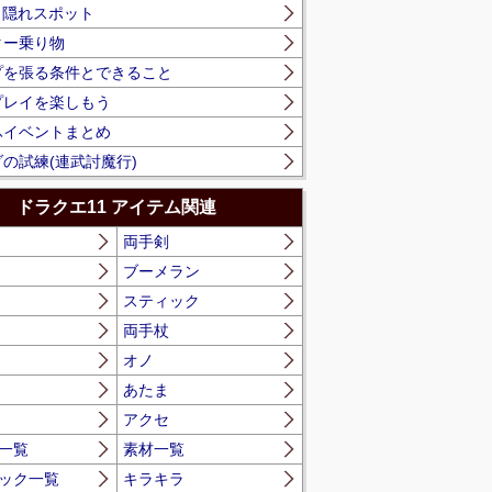
】隠れスポット
ター乗り物
プを張る条件とできること
プレイを楽しもう
ふイベントまとめ
の試練(連武討魔行)
ドラクエ11 アイテム関連
両手剣
ブーメラン
スティック
両手杖
オノ
あたま
アクセ
一覧
素材一覧
ック一覧
キラキラ