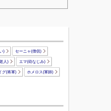
い)
セーニャ(僧侶)
老人)
エマ(幼なじみ)
イグ(将軍)
ホメロス(軍師)