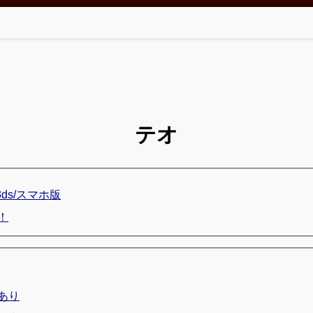
テオ
3ds/スマホ版
売！
あり