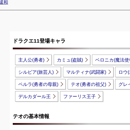
緩和
ドラクエ11登場キャラ
主人公(勇者)
カミュ(盗賊)
ベロニカ(魔法使
シルビア(旅芸人)
マルティナ(武闘家)
ロウ(
ペルラ(勇者の母親)
テオ(勇者の祖父)
グレ
デルカダール王
ファーリス王子
テオの基本情報