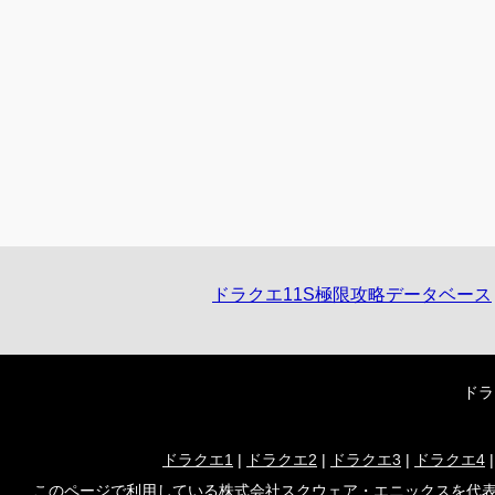
ドラクエ11S極限攻略データベース
ドラ
ドラクエ1
|
ドラクエ2
|
ドラクエ3
|
ドラクエ4
このページで利用している株式会社スクウェア・エニックスを代表とする共同著作