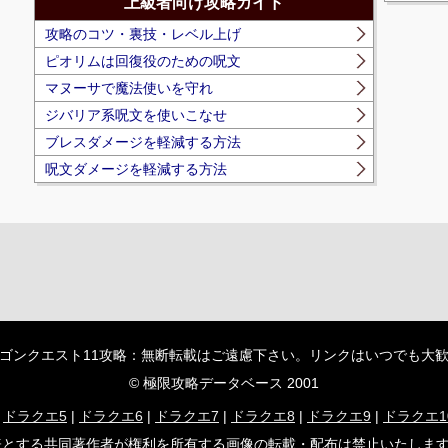
上級者向け攻略ガイド
攻略のコツ・裏技・レベル上げ
ピオリムは回復役のための呪文
マヌーサで魔法使いを守れ
ジバリア系呪文を使いこなせ
ブレスダメージを軽減する方法
呪文ダメージを軽減する方法
ゴンクエスト11攻略：無断転載はご遠慮下さい。リンクはいつでも大
© 極限攻略データベース 2001
|
ドラクエ5
|
ドラクエ6
|
ドラクエ7
|
ドラクエ8
|
ドラクエ9
|
ドラクエ1
者が権利を所有する画像の転載・配布は禁止いたします。 (C) ARMOR PROJ