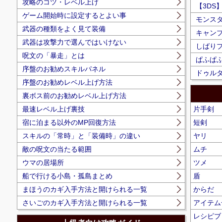
攻略のコツ・レベル上げ
【3DS
ゲーム開始時に設定するとよい事
モンス
武器の種類をよく見て装備
キャン
武器は攻撃力で選んではいけない
しばり
呪文の「暴走」とは
ぱふぱ
序盤のお勧めスキルパネル
ドゥルダ
序盤のお勧めレベル上げ方法
裏ボス前のお勧めレベル上げ方法
最速レベル上げ裏技
片手剣
宿に泊まる以外のMP回復方法
短剣
スキルの「常時」と「装備時」の違い
ヤリ
敵の呪文の当たる範囲
ムチ
ウマの居場所
ツメ
船で行ける小島・孤島まとめ
盾
まほうのカギ入手方法と開けられる一覧
からだ
さいごのカギ入手方法と開けられる一覧
アイテム
レシピブ