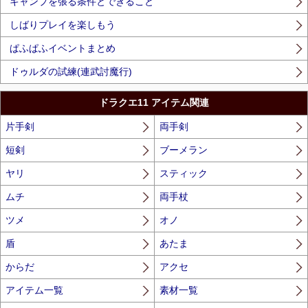
キャンプを張る条件とできること
しばりプレイを楽しもう
ぱふぱふイベントまとめ
ドゥルダの試練(連武討魔行)
ドラクエ11 アイテム関連
片手剣
両手剣
短剣
ブーメラン
ヤリ
スティック
ムチ
両手杖
ツメ
オノ
盾
あたま
からだ
アクセ
アイテム一覧
素材一覧