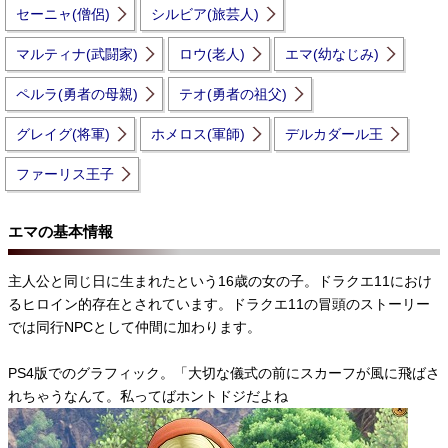
セーニャ(僧侶)
シルビア(旅芸人)
マルティナ(武闘家)
ロウ(老人)
エマ(幼なじみ)
ペルラ(勇者の母親)
テオ(勇者の祖父)
グレイグ(将軍)
ホメロス(軍師)
デルカダール王
ファーリス王子
エマの基本情報
主人公と同じ日に生まれたという16歳の女の子。ドラクエ11におけ
るヒロイン的存在とされています。ドラクエ11の冒頭のストーリー
では同行NPCとして仲間に加わります。
PS4版でのグラフィック。「大切な儀式の前にスカーフが風に飛ばさ
れちゃうなんて。私ってばホントドジだよね