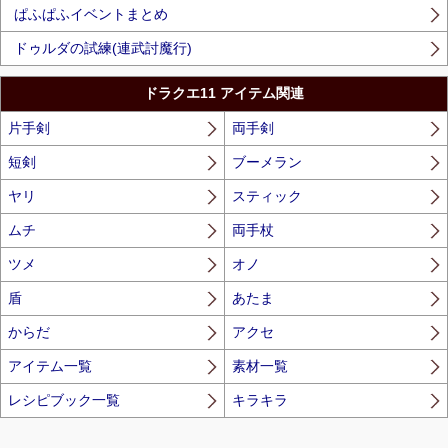
ぱふぱふイベントまとめ
ドゥルダの試練(連武討魔行)
ドラクエ11 アイテム関連
片手剣
両手剣
短剣
ブーメラン
ヤリ
スティック
ムチ
両手杖
ツメ
オノ
盾
あたま
からだ
アクセ
アイテム一覧
素材一覧
レシピブック一覧
キラキラ