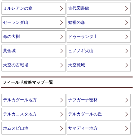
ミルレアンの森
古代図書館
ゼーランダ山
始祖の森
命の大樹
ドゥーランダ山
黄金城
ヒノノギ火山
天空の古戦場
天空魔城
フィールド攻略マップ一覧
デルカダール地方
ナブガーナ密林
デルカコスタ地方
デルカダールの丘
ホムスビ山地
サマディー地方