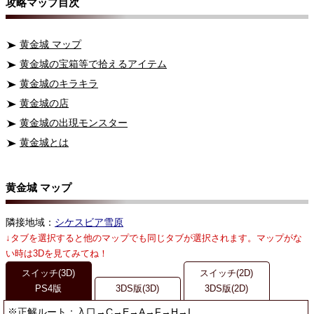
攻略マップ目次
黄金城 マップ
黄金城の宝箱等で拾えるアイテム
黄金城のキラキラ
黄金城の店
黄金城の出現モンスター
黄金城とは
黄金城 マップ
隣接地域：
シケスビア雪原
↓タブを選択すると他のマップでも同じタブが選択されます。マップがな
い時は3Dを見てみてね！
スイッチ(3D)
スイッチ(2D)
PS4版
3DS版(3D)
3DS版(2D)
※正解ルート：入口→C→E→A→F→H→I