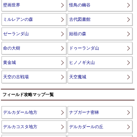
壁画世界
怪鳥の幽谷
ミルレアンの森
古代図書館
ゼーランダ山
始祖の森
命の大樹
ドゥーランダ山
黄金城
ヒノノギ火山
天空の古戦場
天空魔城
フィールド攻略マップ一覧
デルカダール地方
ナブガーナ密林
デルカコスタ地方
デルカダールの丘