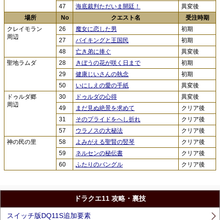
47
海底裁判ただいま開廷！
異変後
場所
No
クエスト名
受注時期
クレイモラン
26
魔女に恋した男
初期
周辺
27
バイキングと王国民
初期
48
亡き弟に捧ぐ
異変後
聖地ラムダ
28
きぼうの花が咲く日まで
初期
29
健康じいさんの執念
初期
50
いにしえの愛の手紙
異変後
ドゥルダ郷
30
ドゥルダの心得
異変後
周辺
49
まだ見ぬ絶景を求めて
クリア後
31
そのプライドをへし折れ
クリア後
57
ウラノスの大秘法
クリア後
神の民の里
58
よみがえる聖賢の竪琴
クリア後
59
ネルセンの秘伝書
クリア後
60
ふたりのバングル
クリア後
ドラクエ11 攻略・裏技
スイッチ版DQ11S追加要素