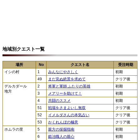
地域別クエスト一覧
場所
No
クエスト名
受注時期
イシの村
1
みんなにやさしく
初期
49
まだ見ぬ絶景を求めて
クリア後
デルカダール
2
将軍と軍師 ふたりの英雄
初期
地方
3
メアリーを助けて！
初期
4
共闘のススメ
初期
51
戦場をさまよいし無双
クリア後
52
イメルダさんの本気占い
クリア後
53
かくれんぼの極意
クリア後
ホムラの里
5
親方の採掘指南
初期
6
鍛冶職人の親心
初期