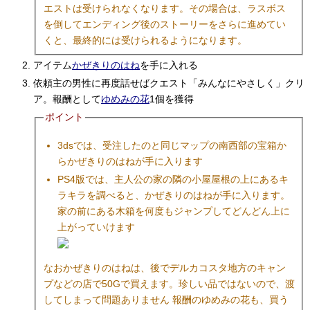
エストは受けられなくなります。その場合は、ラスボス
を倒してエンディング後のストーリーをさらに進めてい
くと、最終的には受けられるようになります。
アイテム
かぜきりのはね
を手に入れる
依頼主の男性に再度話せばクエスト「みんなにやさしく」クリ
ア。報酬として
ゆめみの花
1個を獲得
ポイント
3dsでは、受注したのと同じマップの南西部の宝箱か
らかぜきりのはねが手に入ります
PS4版では、主人公の家の隣の小屋屋根の上にあるキ
ラキラを調べると、かぜきりのはねが手に入ります。
家の前にある木箱を何度もジャンプしてどんどん上に
上がっていけます
なおかぜきりのはねは、後でデルカコスタ地方のキャン
プなどの店で50Gで買えます。珍しい品ではないので、渡
してしまって問題ありません 報酬のゆめみの花も、買う