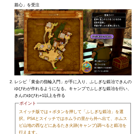
親心」を受注
レシピ「黄金の指輪入門」が手に入り、ふしぎな鍛冶できんの
ゆびわが作れるようになる。キャンプでふしぎな鍛冶を行い、
きんのゆびわ+1以上を作る
ポイント
スイッチ版では＋ボタンを押して「ふしぎな鍛冶」を選
択。PS4とスイッチではホムラの里から外へ出て、ホムス
ビ山地の西などにあるたき火跡(キャンプ)調べると鍛冶を
行えます。