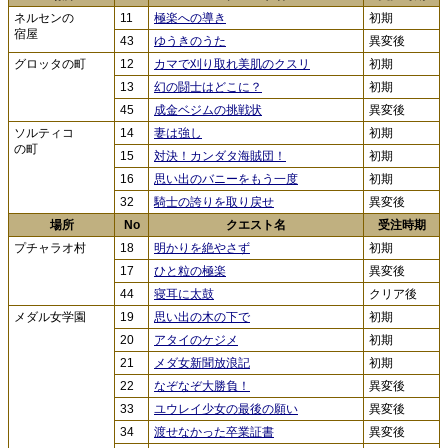
ネルセンの
11
極楽への導き
初期
宿屋
43
ゆうきのうた
異変後
グロッタの町
12
カマで刈り取れ美肌のクスリ
初期
13
幻の闘士はどこに？
初期
45
成金ベジムの挑戦状
異変後
ソルティコ
14
妻は強し
初期
の町
15
対決！カンダタ海賊団！
初期
16
思い出のバニーをもう一度
初期
32
騎士の誇りを取り戻せ
異変後
場所
No
クエスト名
受注時期
プチャラオ村
18
明かりを絶やさず
初期
17
ひと粒の極楽
異変後
44
寝耳に太鼓
クリア後
メダル女学園
19
思い出の木の下で
初期
20
アタイのケジメ
初期
21
メダ女新聞放浪記
初期
22
なぞなぞ大勝負！
異変後
33
ユウレイ少女の最後の願い
異変後
34
渡せなかった卒業証書
異変後