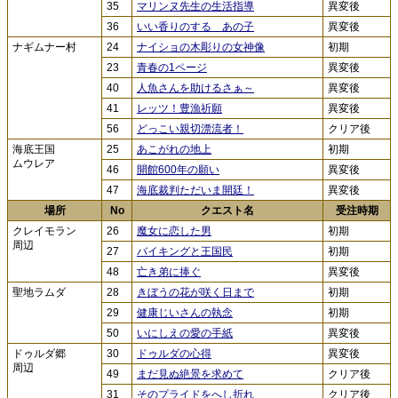
35
マリンヌ先生の生活指導
異変後
36
いい香りのする あの子
異変後
ナギムナー村
24
ナイショの木彫りの女神像
初期
23
青春の1ページ
異変後
40
人魚さんを助けるさぁ～
異変後
41
レッツ！豊漁祈願
異変後
56
どっこい親切漂流者！
クリア後
海底王国
25
あこがれの地上
初期
ムウレア
46
開館600年の願い
異変後
47
海底裁判ただいま開廷！
異変後
場所
No
クエスト名
受注時期
クレイモラン
26
魔女に恋した男
初期
周辺
27
バイキングと王国民
初期
48
亡き弟に捧ぐ
異変後
聖地ラムダ
28
きぼうの花が咲く日まで
初期
29
健康じいさんの執念
初期
50
いにしえの愛の手紙
異変後
ドゥルダ郷
30
ドゥルダの心得
異変後
周辺
49
まだ見ぬ絶景を求めて
クリア後
31
そのプライドをへし折れ
クリア後