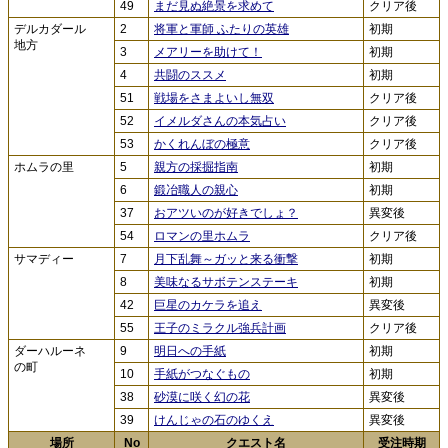
49
まだ見ぬ絶景を求めて
クリア後
デルカダール
2
将軍と軍師 ふたりの英雄
初期
地方
3
メアリーを助けて！
初期
4
共闘のススメ
初期
51
戦場をさまよいし無双
クリア後
52
イメルダさんの本気占い
クリア後
53
かくれんぼの極意
クリア後
ホムラの里
5
親方の採掘指南
初期
6
鍛冶職人の親心
初期
37
おアツいのが好きでしょ？
異変後
54
ロマンの里ホムラ
クリア後
サマディー
7
月下乱舞～ガッと来る衝撃
初期
8
美味なるサボテンステーキ
初期
42
巨星のカケラを追え
異変後
55
王子のミラクル強兵計画
クリア後
ダーハルーネ
9
明日への手紙
初期
の町
10
手紙がつなぐもの
初期
38
砂漠に咲く幻の花
異変後
39
けんじゃの石のゆくえ
異変後
場所
No
クエスト名
受注時期