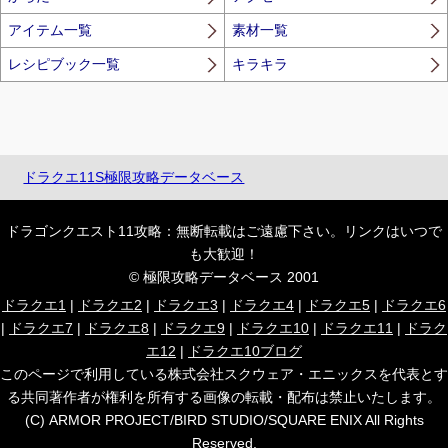
アイテム一覧
素材一覧
レシピブック一覧
キラキラ
ドラクエ11S極限攻略データベース
ドラゴンクエスト11攻略：無断転載はご遠慮下さい。リンクはいつで
も大歓迎！
© 極限攻略データベース 2001
ドラクエ1
|
ドラクエ2
|
ドラクエ3
|
ドラクエ4
|
ドラクエ5
|
ドラクエ6
|
ドラクエ7
|
ドラクエ8
|
ドラクエ9
|
ドラクエ10
|
ドラクエ11
|
ドラク
エ12
|
ドラクエ10ブログ
このページで利用している株式会社スクウェア・エニックスを代表とす
る共同著作者が権利を所有する画像の転載・配布は禁止いたします。
(C) ARMOR PROJECT/BIRD STUDIO/SQUARE ENIX All Rights
Reserved.