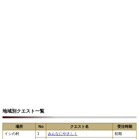
地域別クエスト一覧
場所
No
クエスト名
受注時期
イシの村
1
みんなにやさしく
初期