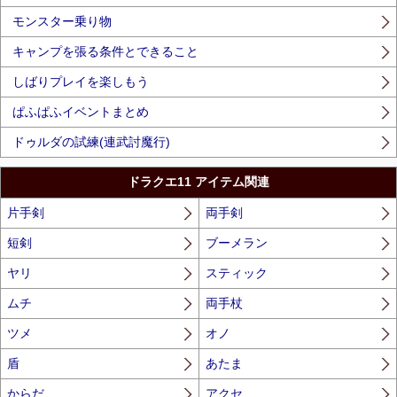
モンスター乗り物
キャンプを張る条件とできること
しばりプレイを楽しもう
ぱふぱふイベントまとめ
ドゥルダの試練(連武討魔行)
ドラクエ11 アイテム関連
片手剣
両手剣
短剣
ブーメラン
ヤリ
スティック
ムチ
両手杖
ツメ
オノ
盾
あたま
からだ
アクセ