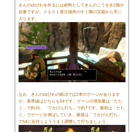
きんのゆびわを作るには材料としてきんのこうせき2個が
必要ですが、クエスト受注場所のすぐ隣の宝箱から手に
入ります。
なお、きんのゆびわの鍛冶では2本のゲージがあります
が、基準値はどちらも54です。ゲージの増加量は「たた
く」で約15、「てかげん打ち」で約7です。最初は「たた
く」でゲージを伸ばしていき、最後は「てかげん打ち」
で54に近付くよううまく調整して打ちましょう。