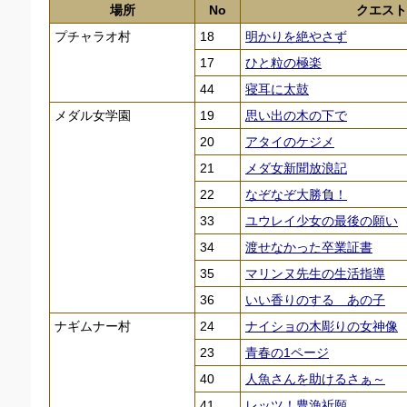
場所
No
クエスト
プチャラオ村
18
明かりを絶やさず
17
ひと粒の極楽
44
寝耳に太鼓
メダル女学園
19
思い出の木の下で
20
アタイのケジメ
21
メダ女新聞放浪記
22
なぞなぞ大勝負！
33
ユウレイ少女の最後の願い
34
渡せなかった卒業証書
35
マリンヌ先生の生活指導
36
いい香りのする あの子
ナギムナー村
24
ナイショの木彫りの女神像
23
青春の1ページ
40
人魚さんを助けるさぁ～
41
レッツ！豊漁祈願