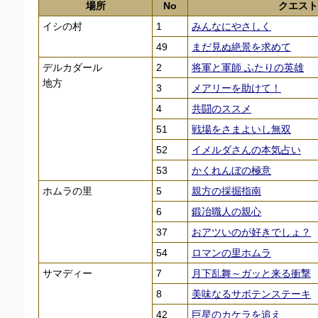
場所
No
クエスト
イシの村
1
みんなにやさしく
49
まだ見ぬ絶景を求めて
デルカダール
2
将軍と軍師 ふたりの英雄
地方
3
メアリーを助けて！
4
共闘のススメ
51
戦場をさまよいし無双
52
イメルダさんの本気占い
53
かくれんぼの極意
ホムラの里
5
親方の採掘指南
6
鍛冶職人の親心
37
おアツいのが好きでしょ？
54
ロマンの里ホムラ
サマディー
7
月下乱舞～ガッと来る衝撃
8
美味なるサボテンステーキ
42
巨星のカケラを追え