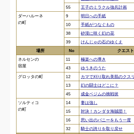
55
王子のミラクル強兵計画
ダーハルーネ
9
明日への手紙
の町
10
手紙がつなぐもの
38
砂漠に咲く幻の花
39
けんじゃの石のゆくえ
場所
No
クエスト
ネルセンの
11
極楽への導き
宿屋
43
ゆうきのうた
グロッタの町
12
カマで刈り取れ美肌のクス
13
幻の闘士はどこに？
45
成金ベジムの挑戦状
ソルティコ
14
妻は強し
の町
15
対決！カンダタ海賊団！
16
思い出のバニーをもう一度
32
騎士の誇りを取り戻せ