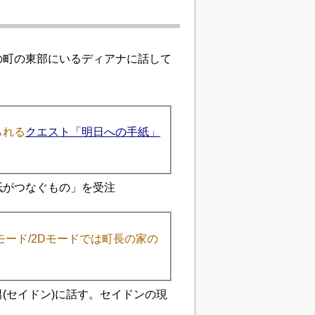
の町の東部にいるディアナに話して
られる
クエスト「明日への手紙」
紙がつなぐもの」を受注
モード/2Dモードでは町長の家の
(セイドン)に話す。セイドンの現