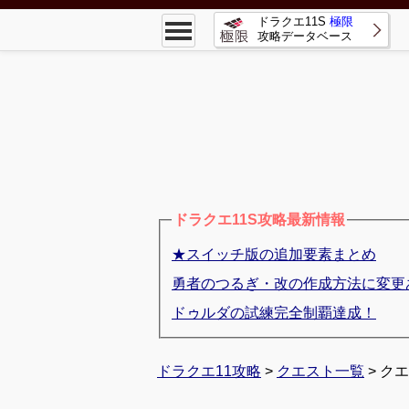
ドラクエ11S
極限
攻略データベース
ドラクエ11S攻略最新情報
★スイッチ版の追加要素まとめ
勇者のつるぎ・改の作成方法に変更
ドゥルダの試練完全制覇達成！
ドラクエ11攻略
>
クエスト一覧
> ク