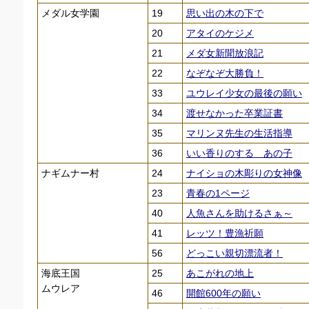
メダル女学園
19
思い出の木の下で
20
アタイのケジメ
21
メダ女新聞放浪記
22
なぞなぞ大勝負！
33
ユウレイ少女の最後の願い
34
渡せなかった卒業証書
35
マリンヌ先生の生活指導
36
いい香りのする あの子
ナギムナー村
24
ナイショの木彫りの女神像
23
青春の1ページ
40
人魚さんを助けるさぁ～
41
レッツ！豊漁祈願
56
どっこい親切漂流者！
海底王国
25
あこがれの地上
ムウレア
46
開館600年の願い