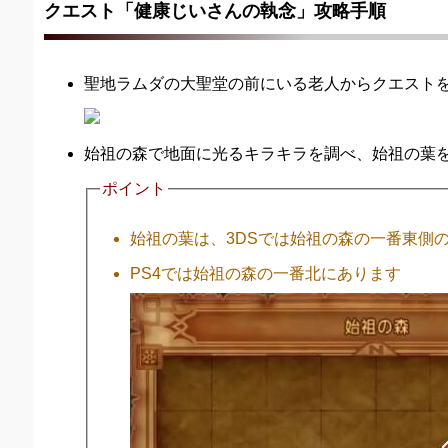
クエスト「健康じいさんの執念」攻略手順
聖地ラムダの大聖堂の前にいる老人からクエスト
始祖の森で地面に光るキラキラを調べ、始祖の葉
ポイント
始祖の葉は、3DSでは始祖の森の一番東側
PS4では始祖の森の一番北にあります