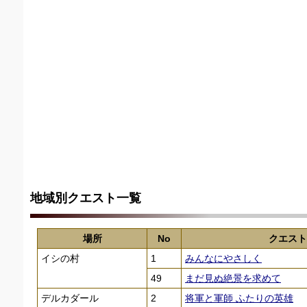
地域別クエスト一覧
場所
No
クエスト
イシの村
1
みんなにやさしく
49
まだ見ぬ絶景を求めて
デルカダール
2
将軍と軍師 ふたりの英雄