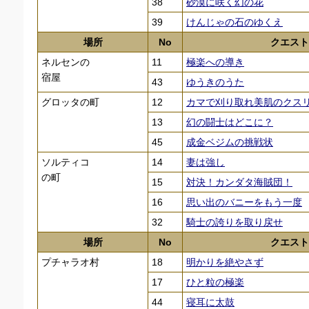
38
砂漠に咲く幻の花
39
けんじゃの石のゆくえ
場所
No
クエスト
ネルセンの
11
極楽への導き
宿屋
43
ゆうきのうた
グロッタの町
12
カマで刈り取れ美肌のクス
13
幻の闘士はどこに？
45
成金ベジムの挑戦状
ソルティコ
14
妻は強し
の町
15
対決！カンダタ海賊団！
16
思い出のバニーをもう一度
32
騎士の誇りを取り戻せ
場所
No
クエスト
プチャラオ村
18
明かりを絶やさず
17
ひと粒の極楽
44
寝耳に太鼓