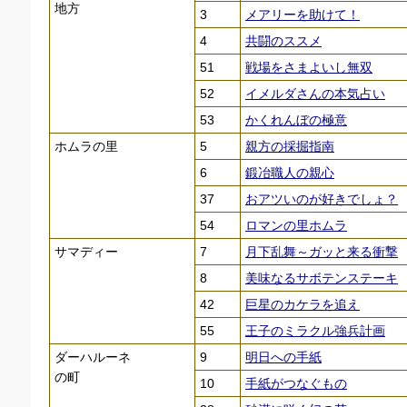
地方
3
メアリーを助けて！
4
共闘のススメ
51
戦場をさまよいし無双
52
イメルダさんの本気占い
53
かくれんぼの極意
ホムラの里
5
親方の採掘指南
6
鍛冶職人の親心
37
おアツいのが好きでしょ？
54
ロマンの里ホムラ
サマディー
7
月下乱舞～ガッと来る衝撃
8
美味なるサボテンステーキ
42
巨星のカケラを追え
55
王子のミラクル強兵計画
ダーハルーネ
9
明日への手紙
の町
10
手紙がつなぐもの