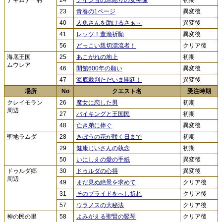
ナギムナー村
24
ナイショの木彫りの女神像
初期
23
青春の1ページ
異変後
40
人魚さんを助けるさぁ～
異変後
41
レッツ！豊漁祈願
異変後
56
どっこい親切漂流者！
クリア後
海底王国
25
あこがれの地上
初期
ムウレア
46
開館600年の願い
異変後
47
海底裁判ただいま開廷！
異変後
場所
No
クエスト名
受注時期
クレイモラン
26
魔女に恋した男
初期
周辺
27
バイキングと王国民
初期
48
亡き弟に捧ぐ
異変後
聖地ラムダ
28
きぼうの花が咲く日まで
初期
29
健康じいさんの執念
初期
50
いにしえの愛の手紙
異変後
ドゥルダ郷
30
ドゥルダの心得
異変後
周辺
49
まだ見ぬ絶景を求めて
クリア後
31
そのプライドをへし折れ
クリア後
57
ウラノスの大秘法
クリア後
神の民の里
58
よみがえる聖賢の竪琴
クリア後