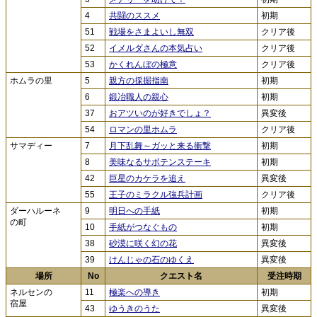
4
共闘のススメ
初期
51
戦場をさまよいし無双
クリア後
52
イメルダさんの本気占い
クリア後
53
かくれんぼの極意
クリア後
ホムラの里
5
親方の採掘指南
初期
6
鍛冶職人の親心
初期
37
おアツいのが好きでしょ？
異変後
54
ロマンの里ホムラ
クリア後
サマディー
7
月下乱舞～ガッと来る衝撃
初期
8
美味なるサボテンステーキ
初期
42
巨星のカケラを追え
異変後
55
王子のミラクル強兵計画
クリア後
ダーハルーネ
9
明日への手紙
初期
の町
10
手紙がつなぐもの
初期
38
砂漠に咲く幻の花
異変後
39
けんじゃの石のゆくえ
異変後
場所
No
クエスト名
受注時期
ネルセンの
11
極楽への導き
初期
宿屋
43
ゆうきのうた
異変後