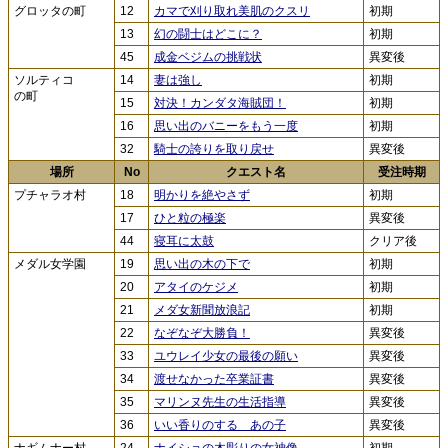
グロッタの町
12
カマで刈り取れ美肌のクスリ
初期
13
幻の闘士はどこに？
初期
45
成金ベジムの挑戦状
異変後
ソルティコ
14
妻は強し
初期
の町
15
対決！カンダタ海賊団！
初期
16
思い出のバニーをもう一度
初期
32
騎士の誇りを取り戻せ
異変後
場所
No
クエスト名
受注時期
プチャラオ村
18
明かりを絶やさず
初期
17
ひと粒の極楽
異変後
44
寝耳に太鼓
クリア後
メダル女学園
19
思い出の木の下で
初期
20
アタイのケジメ
初期
21
メダ女新聞放浪記
初期
22
なぞなぞ大勝負！
異変後
33
ユウレイ少女の最後の願い
異変後
34
渡せなかった卒業証書
異変後
35
マリンヌ先生の生活指導
異変後
36
いい香りのする あの子
異変後