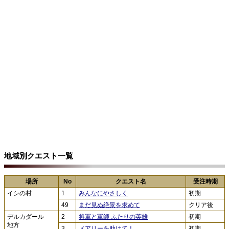
地域別クエスト一覧
場所
No
クエスト名
受注時期
イシの村
1
みんなにやさしく
初期
49
まだ見ぬ絶景を求めて
クリア後
デルカダール
2
将軍と軍師 ふたりの英雄
初期
地方
3
メアリーを助けて！
初期