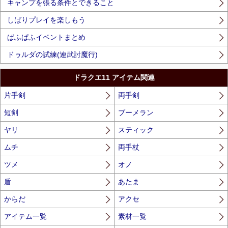
キャンプを張る条件とできること
しばりプレイを楽しもう
ぱふぱふイベントまとめ
ドゥルダの試練(連武討魔行)
ドラクエ11 アイテム関連
片手剣
両手剣
短剣
ブーメラン
ヤリ
スティック
ムチ
両手杖
ツメ
オノ
盾
あたま
からだ
アクセ
アイテム一覧
素材一覧