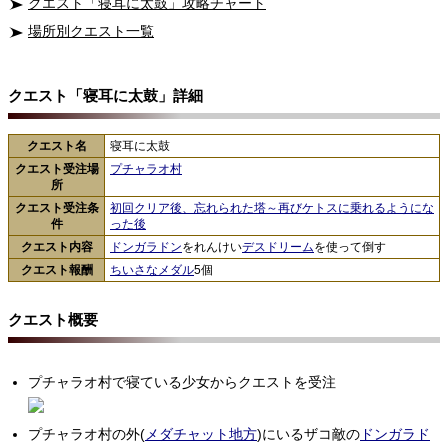
クエスト「寝耳に太鼓」攻略チャート
場所別クエスト一覧
クエスト「寝耳に太鼓」詳細
クエスト名
寝耳に太鼓
クエスト受注場
プチャラオ村
所
クエスト受注条
初回クリア後、忘れられた塔～再びケトスに乗れるようにな
件
った後
クエスト内容
ドンガラドン
をれんけい
デスドリーム
を使って倒す
クエスト報酬
ちいさなメダル
5個
クエスト概要
プチャラオ村で寝ている少女からクエストを受注
プチャラオ村の外(
メダチャット地方
)にいるザコ敵の
ドンガラド