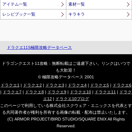
アイテム一覧
素材一覧
レシピブック一覧
キラキラ
ドラクエ11S極限攻略データベース
ドラゴンクエスト11攻略：無断転載はご遠慮下さい。リンクはいつで
も大歓迎！
© 極限攻略データベース 2001
ドラクエ1
|
ドラクエ2
|
ドラクエ3
|
ドラクエ4
|
ドラクエ5
|
ドラクエ6
|
ドラクエ7
|
ドラクエ8
|
ドラクエ9
|
ドラクエ10
|
ドラクエ11
|
ドラク
エ12
|
ドラクエ10ブログ
このページで利用している株式会社スクウェア・エニックスを代表とす
る共同著作者が権利を所有する画像の転載・配布は禁止いたします。
(C) ARMOR PROJECT/BIRD STUDIO/SQUARE ENIX All Rights
Reserved.