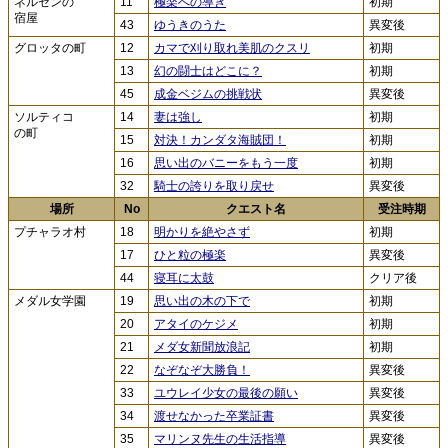
ネルセンの
11
極楽への導き
初期
宿屋
43
ゆうきのうた
異変後
グロッタの町
12
カマで刈り取れ美肌のクスリ
初期
13
幻の闘士はどこに？
初期
45
成金ベジムの挑戦状
異変後
ソルティコ
14
妻は強し
初期
の町
15
対決！カンダタ海賊団！
初期
16
思い出のバニーをもう一度
初期
32
騎士の誇りを取り戻せ
異変後
場所
No
クエスト名
受注時期
プチャラオ村
18
明かりを絶やさず
初期
17
ひと粒の極楽
異変後
44
寝耳に太鼓
クリア後
メダル女学園
19
思い出の木の下で
初期
20
アタイのケジメ
初期
21
メダ女新聞放浪記
初期
22
なぞなぞ大勝負！
異変後
33
ユウレイ少女の最後の願い
異変後
34
渡せなかった卒業証書
異変後
35
マリンヌ先生の生活指導
異変後