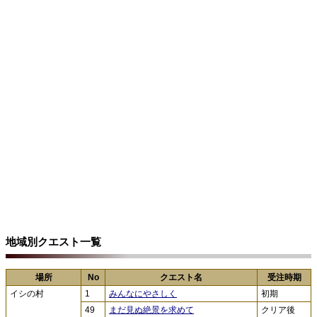
地域別クエスト一覧
場所
No
クエスト名
受注時期
イシの村
1
みんなにやさしく
初期
49
まだ見ぬ絶景を求めて
クリア後