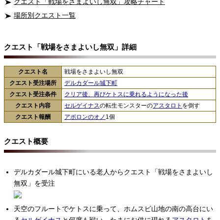
クエスト「戦場をさまよいし無双」攻略チャート
場所別クエスト一覧
クエスト「戦場をさまよいし無双」詳細
クエスト名
戦場をさまよいし無双
クエスト受注場所
デルカダール城下町
クエスト受注条件
クリア後、再びケトスに乗れるようになった後
クエスト内容
セルゲイナス
の転生モンスターの
アスタロト
を倒す
クエスト報酬
アポロンのオノ
1個
クエスト概要
デルカダール城下町にいる老人からクエスト「戦場をさまよいし
無双」を受注
天空のフルートでケトスに乗って、ホムスビ山地の南の高台にい
る
セルゲイナス
と何度も戦い、たまにお供に現れる
アスタロト
を