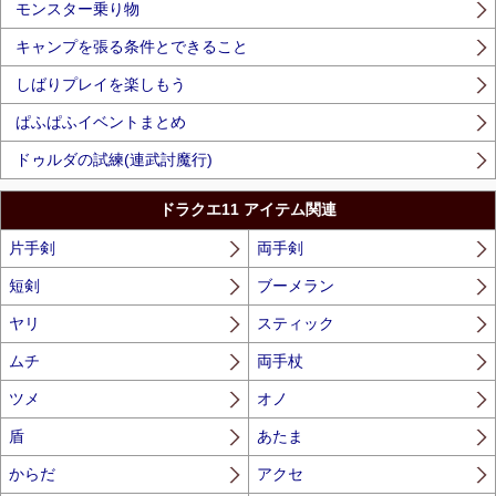
モンスター乗り物
キャンプを張る条件とできること
しばりプレイを楽しもう
ぱふぱふイベントまとめ
ドゥルダの試練(連武討魔行)
ドラクエ11 アイテム関連
片手剣
両手剣
短剣
ブーメラン
ヤリ
スティック
ムチ
両手杖
ツメ
オノ
盾
あたま
からだ
アクセ