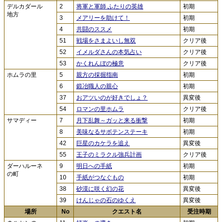
デルカダール
2
将軍と軍師 ふたりの英雄
初期
地方
3
メアリーを助けて！
初期
4
共闘のススメ
初期
51
戦場をさまよいし無双
クリア後
52
イメルダさんの本気占い
クリア後
53
かくれんぼの極意
クリア後
ホムラの里
5
親方の採掘指南
初期
6
鍛冶職人の親心
初期
37
おアツいのが好きでしょ？
異変後
54
ロマンの里ホムラ
クリア後
サマディー
7
月下乱舞～ガッと来る衝撃
初期
8
美味なるサボテンステーキ
初期
42
巨星のカケラを追え
異変後
55
王子のミラクル強兵計画
クリア後
ダーハルーネ
9
明日への手紙
初期
の町
10
手紙がつなぐもの
初期
38
砂漠に咲く幻の花
異変後
39
けんじゃの石のゆくえ
異変後
場所
No
クエスト名
受注時期