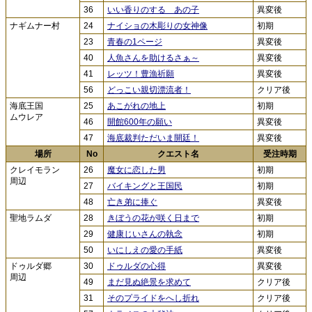
36
いい香りのする あの子
異変後
ナギムナー村
24
ナイショの木彫りの女神像
初期
23
青春の1ページ
異変後
40
人魚さんを助けるさぁ～
異変後
41
レッツ！豊漁祈願
異変後
56
どっこい親切漂流者！
クリア後
海底王国
25
あこがれの地上
初期
ムウレア
46
開館600年の願い
異変後
47
海底裁判ただいま開廷！
異変後
場所
No
クエスト名
受注時期
クレイモラン
26
魔女に恋した男
初期
周辺
27
バイキングと王国民
初期
48
亡き弟に捧ぐ
異変後
聖地ラムダ
28
きぼうの花が咲く日まで
初期
29
健康じいさんの執念
初期
50
いにしえの愛の手紙
異変後
ドゥルダ郷
30
ドゥルダの心得
異変後
周辺
49
まだ見ぬ絶景を求めて
クリア後
31
そのプライドをへし折れ
クリア後