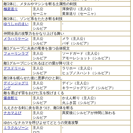
敵1体に、メタルやマシンを斬る土属性の剣技
極楽送り
主人公
渾身切り（主人公）
セーニャ
黄泉送り（セーニャ）
敵1体に、ゾンビ系をたたき斬る剣技
ゆうしゃのまい
主人公
-
シルビア
仲間全員の攻撃力をかなり上げる舞い
メラハリケーン
主人公
メラ（主人公）
シルビア
バギ（シルビア）
敵1グループに火炎の竜巻を放つ合体呪文
フォーリンラブ
主人公
ソードガード（主人公）
シルビア
アモーレショット（シルビア）
敵1グループにシビれるほどの愛が降り注ぐ
デスドリーム
主人公
ラリホー（主人公）
シルビア
ヒュプノスハント（シルビア）
敵1体を眠らせた後に悪夢のひと刺し
デインジャグリ
主人公
デイン（主人公）
ング
シルビア
キラージャグリング（シルビア）
敵を選ばず雷をおびた玉を投げまくる
爆炎斬り
主人公
かえん斬り（主人公）
シルビア
火ふき芸（シルビア）
もえさかる剣に炎を吹きつけ、敵1体を斬る
ナカマよび
主人公
異変後にシルビアが仲間に加わる
シルビア
ゆかいなナカマを呼びよせてどとうの突進攻撃
ミラクルゾーン
主人公
-
ロウ