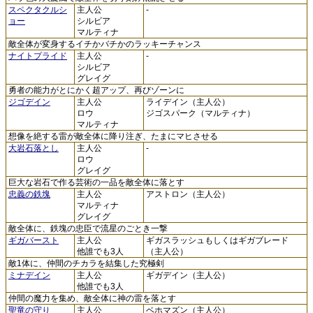
スペクタクルシ
主人公
-
ョー
シルビア
マルティナ
敵全体が変身するイチかバチかのラッキーチャンス
ナイトプライド
主人公
-
シルビア
グレイグ
勇者の能力がとにかく超アップ、再びゾーンに
ジゴデイン
主人公
ライデイン（主人公）
ロウ
ジゴスパーク（マルティナ）
マルティナ
想像を絶する雷が敵全体に降り注ぎ、たまにマヒさせる
大岩石落とし
主人公
-
ロウ
グレイグ
巨大な岩石で作る芸術の一品を敵全体に落とす
忠義の鉄塊
主人公
アストロン（主人公）
マルティナ
グレイグ
敵全体に、鉄塊の忠臣で流星のごとき一撃
ギガバースト
主人公
ギガスラッシュもしくはギガブレード
他誰でも3人
（主人公）
敵1体に、仲間のチカラを結集した究極剣
ミナデイン
主人公
ギガデイン（主人公）
他誰でも3人
仲間の魔力を集め、敵全体に神の雷を落とす
聖竜の守り
主人公
ベホマズン（主人公）