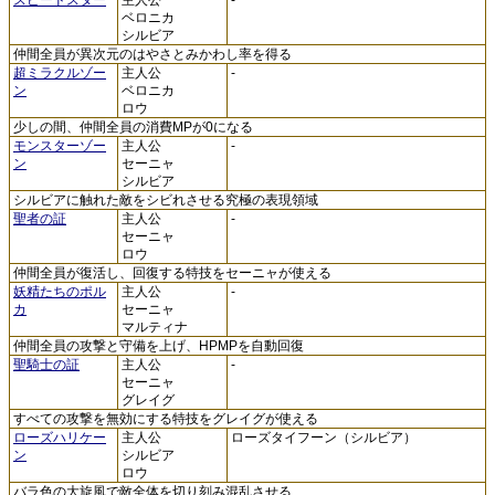
ベロニカ
シルビア
仲間全員が異次元のはやさとみかわし率を得る
超ミラクルゾー
主人公
-
ン
ベロニカ
ロウ
少しの間、仲間全員の消費MPが0になる
モンスターゾー
主人公
-
ン
セーニャ
シルビア
シルビアに触れた敵をシビれさせる究極の表現領域
聖者の証
主人公
-
セーニャ
ロウ
仲間全員が復活し、回復する特技をセーニャが使える
妖精たちのポル
主人公
-
カ
セーニャ
マルティナ
仲間全員の攻撃と守備を上げ、HPMPを自動回復
聖騎士の証
主人公
-
セーニャ
グレイグ
すべての攻撃を無効にする特技をグレイグが使える
ローズハリケー
主人公
ローズタイフーン（シルビア）
ン
シルビア
ロウ
バラ色の大旋風で敵全体を切り刻み混乱させる