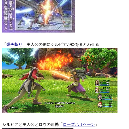
「
爆炎斬り
」主人公の剣にシルビアが炎をまとわせる！
シルビアと主人公とロウの連携「
ローズハリケーン
」