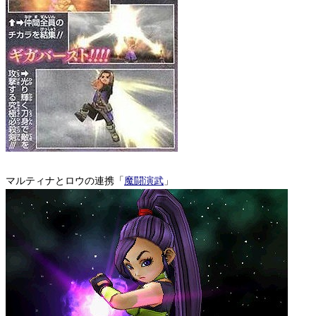
マルティナとロウの連携「
魔闘演武
」