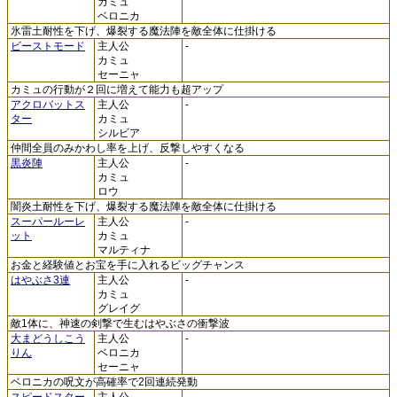
カミュ
ベロニカ
氷雷土耐性を下げ、爆裂する魔法陣を敵全体に仕掛ける
ビーストモード
主人公
-
カミュ
セーニャ
カミュの行動が２回に増えて能力も超アップ
アクロバットス
主人公
-
ター
カミュ
シルビア
仲間全員のみかわし率を上げ、反撃しやすくなる
黒炎陣
主人公
-
カミュ
ロウ
闇炎土耐性を下げ、爆裂する魔法陣を敵全体に仕掛ける
スーパールーレ
主人公
-
ット
カミュ
マルティナ
お金と経験値とお宝を手に入れるビッグチャンス
はやぶさ3連
主人公
-
カミュ
グレイグ
敵1体に、神速の剣撃で生むはやぶさの衝撃波
大まどうしこう
主人公
-
りん
ベロニカ
セーニャ
ベロニカの呪文が高確率で2回連続発動
スピードスター
主人公
-