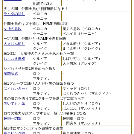
他誰でも3人
少しの間、仲間全員がほぼ無敵になる！
ラムダの祈り
ベロニカ
-
セーニャ
仲間全員のキズを癒し、HPMP自動回復
女神の息吹
ベロニカ
魔力の息吹（ベロニカ）
セーニャ
ベホイミ（セーニャ）
一定の間、仲間ひとりのMPを自動回復
大まじん斬り
シルビア
メタル斬り（シルビア）
グレイグ
まじん斬り（グレイグ）
敵1体に、大魔神のごとき息をあわせた一撃
おしおき無双
シルビア
しばり打ち（シルビア）
グレイグ
天下無双（グレイグ）
シビれさせた敵1体をめった斬り
魔闘演武
ロウ
-
マルティナ
敵1グループに練り込んだ暗黒の闘気を放つ
ばくれいきゃく
ロウ
マヒャド（ロウ）
マルティナ
ばくれつきゃく（マルティナ）
氷の魔力を借りて敵1グループを選ばずに蹴ちらす
老いても元気
ロウ
しんぴのさとり（ロウ）
マルティナ
ぱふぱふ（マルティナ）
ロウの能力が超アップするが、解けた時HP1になる
裂鋼一閃撃
ロウ
裂鋼拳（ロウ）
マルティナ
一閃突き（マルティナ）
敵1体にマシンボディを破壊する連撃
暴走ピンク陣
ロウ
暴走魔法陣（ロウ）