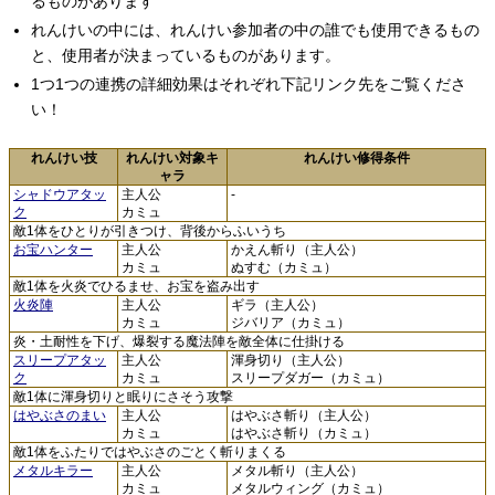
るものがあります
れんけいの中には、れんけい参加者の中の誰でも使用できるもの
と、使用者が決まっているものがあります。
1つ1つの連携の詳細効果はそれぞれ下記リンク先をご覧くださ
い！
れんけい技
れんけい対象キ
れんけい修得条件
ャラ
シャドウアタッ
主人公
-
ク
カミュ
敵1体をひとりが引きつけ、背後からふいうち
お宝ハンター
主人公
かえん斬り（主人公）
カミュ
ぬすむ（カミュ）
敵1体を火炎でひるませ、お宝を盗み出す
火炎陣
主人公
ギラ（主人公）
カミュ
ジバリア（カミュ）
炎・土耐性を下げ、爆裂する魔法陣を敵全体に仕掛ける
スリープアタッ
主人公
渾身切り（主人公）
ク
カミュ
スリープダガー（カミュ）
敵1体に渾身切りと眠りにさそう攻撃
はやぶさのまい
主人公
はやぶさ斬り（主人公）
カミュ
はやぶさ斬り（カミュ）
敵1体をふたりではやぶさのごとく斬りまくる
メタルキラー
主人公
メタル斬り（主人公）
カミュ
メタルウィング（カミュ）