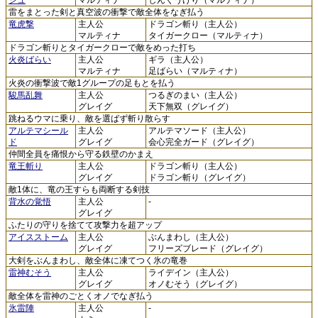
雷をまとった剣と真空波の衝撃で敵全体をなぎ払う
竜虎撃
主人公
ドラゴン斬り（主人公）
マルティナ
タイガークロー（マルティナ）
ドラゴン斬りとタイガークローで敵をめった打ち
火炎ばらい
主人公
ギラ（主人公）
マルティナ
足ばらい（マルティナ）
火炎の衝撃波で敵1グループの足もとを払う
駿馬乱舞
主人公
つるぎのまい（主人公）
グレイグ
天下無双（グレイグ）
跳ねるウマに乗り、敵を選ばず斬り散らす
アルテマシール
主人公
アルテマソード（主人公）
ド
グレイグ
会心完全ガード（グレイグ）
仲間全員を痛恨から守る鉄壁のかまえ
竜王斬り
主人公
ドラゴン斬り（主人公）
グレイグ
ドラゴン斬り（グレイグ）
敵1体に、竜の王すらも両断する剣技
背水の覚悟
主人公
-
グレイグ
ふたりの守りを捨てて攻撃力を超アップ
アイスストーム
主人公
ぶんまわし（主人公）
グレイグ
フリーズブレード（グレイグ）
大剣をぶんまわし、敵全体に凍てつく氷の竜巻
雷神むそう
主人公
ライデイン（主人公）
グレイグ
オノむそう（グレイグ）
敵全体を雷神のごとくオノでなぎ払う
氷雷陣
主人公
-