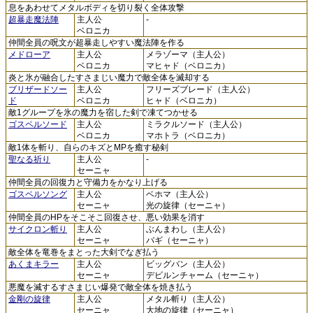
息をあわせてメタルボディを切り裂く全体攻撃
超暴走魔法陣
主人公
-
ベロニカ
仲間全員の呪文が超暴走しやすい魔法陣を作る
メドローア
主人公
メラゾーマ（主人公）
ベロニカ
マヒャド（ベロニカ）
炎と氷が融合したすさまじい魔力で敵全体を滅却する
ブリザードソー
主人公
フリーズブレード（主人公）
ド
ベロニカ
ヒャド（ベロニカ）
敵1グループを氷の魔力を宿した剣で凍てつかせる
ゴスペルソード
主人公
ミラクルソード（主人公）
ベロニカ
マホトラ（ベロニカ）
敵1体を斬り、自らのキズとMPを癒す秘剣
聖なる祈り
主人公
-
セーニャ
仲間全員の回復力と守備力をかなり上げる
ゴスペルソング
主人公
ベホマ（主人公）
セーニャ
光の旋律（セーニャ）
仲間全員のHPをそこそこ回復させ、悪い効果を消す
サイクロン斬り
主人公
ぶんまわし（主人公）
セーニャ
バギ（セーニャ）
敵全体を竜巻をまとった大剣でなぎ払う
あくまキラー
主人公
ビッグバン（主人公）
セーニャ
デビルンチャーム（セーニャ）
悪魔を滅するすさまじい爆発で敵全体を焼き払う
金剛の旋律
主人公
メタル斬り（主人公）
セーニャ
大地の旋律（セーニャ）