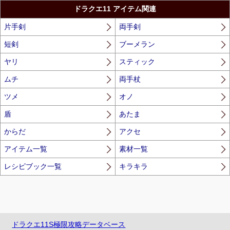
ドラクエ11 アイテム関連
片手剣
両手剣
短剣
ブーメラン
ヤリ
スティック
ムチ
両手杖
ツメ
オノ
盾
あたま
からだ
アクセ
アイテム一覧
素材一覧
レシピブック一覧
キラキラ
ドラクエ11S極限攻略データベース