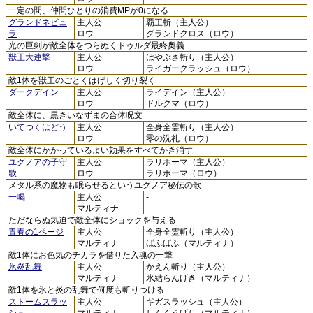
一定の間、仲間ひとりの消費MPが0になる
グランドネビュ
主人公
覇王斬（主人公）
ラ
ロウ
グランドクロス（ロウ）
光の巨剣が敵全体をつらぬくドゥルダ最終奥義
獣王大連撃
主人公
はやぶさ斬り（主人公）
ロウ
ライガークラッシュ（ロウ）
敵1体を獣王のごとくはげしく切り裂く
ダークデイン
主人公
ライデイン（主人公）
ロウ
ドルクマ（ロウ）
敵全体に、黒きいなずまの合体呪文
いてつくはどう
主人公
全身全霊斬り（主人公）
ロウ
零の洗礼（ロウ）
敵全体にかかっているよい効果をすべてかき消す
ユグノアの子守
主人公
ラリホーマ（主人公）
歌
ロウ
ラリホーマ（ロウ）
メタル系の魔物も眠らせるというユグノア秘伝の歌
一喝
主人公
-
マルティナ
ただならぬ気迫で敵全体にショックを与える
青春の1ページ
主人公
全身全霊斬り（主人公）
マルティナ
ぱふぱふ（マルティナ）
敵1体にお色気のチカラを借りた入魂の一撃
氷炎乱舞
主人公
かえん斬り（主人公）
マルティナ
氷結らんげき（マルティナ）
敵1体を氷と炎の乱舞で何度も斬りつける
ストームスラッ
主人公
ギガスラッシュ（主人公）
シュ
マルティナ
しんくうげり（マルティナ）