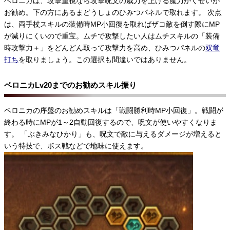
ベロニカは、攻撃重視なら攻撃呪文の威力を上げる魔力かくせいが
お勧め。下の方にあるまどうしょのひみつパネルで取れます。 次点
は、両手杖スキルの装備時MP小回復を取ればザコ敵を倒す際にMP
が減りにくいので重宝。ムチで攻撃したい人はムチスキルの「装備
時攻撃力＋」をどんどん取って攻撃力を高め、ひみつパネルの
双竜
打ち
を取りましょう。この選択も間違いではありません。
ベロニカLv20までのお勧めスキル振り
ベロニカの序盤のお勧めスキルは「戦闘勝利時MP小回復」。戦闘が
終わる時にMPが1～2自動回復するので、呪文が使いやすくなりま
す。 「ぶきみなひかり」も、呪文で敵に与えるダメージが増えると
いう特技で、ボス戦などで地味に使えます。