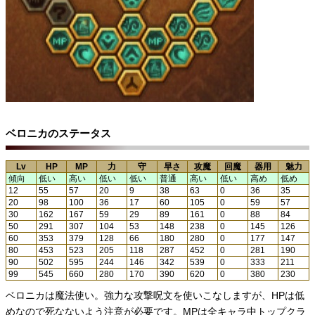
ベロニカのステータス
Lv
HP
MP
力
守
早さ
攻魔
回魔
器用
魅力
傾向
低い
高い
低い
低い
普通
高い
低い
高め
低め
12
55
57
20
9
38
63
0
36
35
20
98
100
36
17
60
105
0
59
57
30
162
167
59
29
89
161
0
88
84
50
291
307
104
53
148
238
0
145
126
60
353
379
128
66
180
280
0
177
147
80
453
523
205
118
287
452
0
281
190
90
502
595
244
146
342
539
0
333
211
99
545
660
280
170
390
620
0
380
230
ベロニカは魔法使い。強力な攻撃呪文を使いこなしますが、HPは低
めなので死なないよう注意が必要です。MPは全キャラ中トップクラ