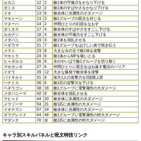
ルカニ
12
2
敵1体の守備力をかなり下げる
ボミエ
12
2
敵1体のすばやさをかなり下げる
イオ
13
6
敵全体に光属性の小ダメージ
マホトーン
13
3
敵1グループの呪文を封じる
マヌーハ
14
2
仲間ひとりの幻惑をなおす
ボミオス
17
4
敵全体のすばやさをすこし下げる
ルカナン
18
4
敵全体の守備力をすこし下げる
メダパニ
19
3
敵1体を混乱させる
ベギラマ
21
7
敵1グループをはげしい炎で焼き払う
メラミ
23
8
大きな火の玉で敵1体を攻撃
マホトラ
24
0
敵1体からMPを吸いとる
ヒャダルコ
26
8
氷のやいばで敵1グループを切り裂く
マホカンタ
27
6
仲間ひとりに呪文をはね返す魔法のバリア
イオラ
29
12
大きな爆発で敵全体を攻撃
バイキルト
31
8
味方1人の攻撃力を2段階上昇
ヘナトス
36
6
敵1匹の攻撃力を下げる
ベギラゴン
38
16
敵1グループに電撃属性の大ダメージ
メダパニーマ
42
8
敵全体を混乱させる
マヒャド
44
20
敵全体に氷属性の大ダメージ
メラゾーマ
54
21
敵1匹に炎属性の大ダメージ
イオナズン
57
24
敵全体に光属性の大ダメージ
ギラグレイド
64
48
敵1グループに電撃属性の特大ダメージ
マダンテ
70
全
敵1匹に炎属性の特大ダメージ
キャラ別スキルパネルと呪文特技リンク