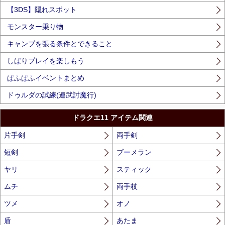
【3DS】隠れスポット
モンスター乗り物
キャンプを張る条件とできること
しばりプレイを楽しもう
ぱふぱふイベントまとめ
ドゥルダの試練(連武討魔行)
ドラクエ11 アイテム関連
片手剣
両手剣
短剣
ブーメラン
ヤリ
スティック
ムチ
両手杖
ツメ
オノ
盾
あたま