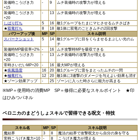
装備時こうげき力
-
9
ムチ装備時の攻撃力が増える
+15
装備時こうげき力
-
13
ムチ装備時の攻撃力が増える
+20
しばり打ち
5
16
敵1グループをたまにマヒさせるムチさばき
★
双竜打ち
8
18
敵1体に双竜のごときムチの2回攻撃
パワーアップ後
MP
SP
スキル説明
スパークショット
5
14
敵1グループに目をくらませるまぶしい光のム
チ
装備時MP吸収率+2%
-
16
ムチ攻撃時MPを吸収できる
装備時こうげき力
-
13
ムチ装備時の攻撃力が増える
+20
常時さいだいMP+20
-
16
最大MPが増える
★
疾風迅雷
16
20
敵1グループに雷をまとったムチの一閃
★
極竜打ち
12
20
敵1体に3連撃のダメージを与えよい効果も消す
★ゾーン効果アップ
-
25
ゾーンに入った時さらに能力が高まる
※MP＝使用時の消費MP SP＝修得に必要なスキルポイント ★印
はひみつパネル
ベロニカのまどうしょスキルで習得できる呪文・特技
スキル名
MP
SP
スキル説明
魔結界
3
8
魔法の結界で攻撃呪文から自分の身を守る
常時こうげき魔力+10
-
8
こうげき魔力が増える