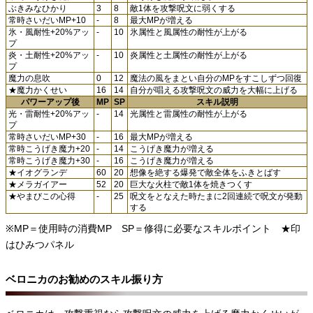
ぶきみなひかり
3
8
敵1体を攻撃呪文に弱くする
常時さいだいMP+10
-
8
最大MPが増える
氷・風耐性+20%アッ
-
10
氷属性と風属性の耐性が上がる
プ
炎・土耐性+20%アッ
-
10
炎属性と土属性の耐性が上がる
プ
魔力の息吹
0
12
魔法の風をまとい自分のMPをすこしずつ回復
★魔力かくせい
16
14
自分が唱える攻撃呪文の威力を大幅に上げる
パワーアップ後
MP
SP
スキル説明
光・雷耐性+20%アッ
-
14
光属性と雷属性の耐性が上がる
プ
常時さいだいMP+30
-
16
最大MPが増える
常時こうげき魔力+20
-
14
こうげき魔力が増える
常時こうげき魔力+30
-
16
こうげき魔力が増える
★イオグランデ
60
20
想像を絶する爆発で敵全体をふきとばす
★メラガイアー
52
20
巨大な火柱で敵1体を焼きつくす
★やまびこの心得
-
25
呪文をとなえた時たまに2回連続で呪文が発動
する
※MP＝使用時の消費MP SP＝修得に必要なスキルポイント ★印
はひみつパネル
ベロニカのお勧めのスキル振り方