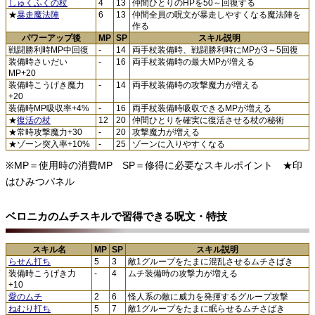
しゅくふくの杖
4
13
仲間ひとりのHPを50～回復する
★
暴走魔法陣
6
13
仲間全員の呪文が暴走しやすくなる魔法陣を
作る
パワーアップ後
MP
SP
スキル説明
戦闘勝利時MP中回復
-
14
両手杖装備時、戦闘勝利時にMPが3～5回復
装備時さいだい
-
16
両手杖装備時の最大MPが増える
MP+20
装備時こうげき魔力
-
14
両手杖装備時の攻撃魔力が増える
+20
装備時MP吸収率+4%
-
16
両手杖装備時吸収できるMPが増える
★
復活の杖
12
20
仲間ひとりを確実に復活させる杖の秘術
★常時攻撃魔力+30
-
20
攻撃魔力が増える
★ゾーン突入率+10%
-
25
ゾーンに入りやすくなる
※MP＝使用時の消費MP SP＝修得に必要なスキルポイント ★印
はひみつパネル
ベロニカのムチスキルで習得できる呪文・特技
スキル名
MP
SP
スキル説明
らせん打ち
5
3
敵1グループをたまに混乱させるムチさばき
装備時こうげき力
-
4
ムチ装備時の攻撃力が増える
+10
愛のムチ
2
6
怪人系の敵に威力を発揮するグループ攻撃
ねむり打ち
5
7
敵1グループをたまに眠らせるムチさばき