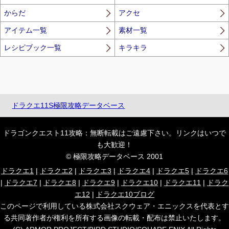
からだ
アクセ
アイテム一覧
素材一覧
レシピブック一覧
キラキラ
ドラクエ11S極限攻略データベース
ドラゴンクエスト11攻略：無断転載はご遠慮下さい。リンクはいつで
も大歓迎！
© 極限攻略データベース 2001
ドラクエ1
|
ドラクエ2
|
ドラクエ3
|
ドラクエ4
|
ドラクエ5
|
ドラクエ6
|
ドラクエ7
|
ドラクエ8
|
ドラクエ9
|
ドラクエ10
|
ドラクエ11
|
ドラク
エ12
|
ドラクエ10ブログ
このページで利用している株式会社スクウェア・エニックスを代表とす
る共同著作者が権利を所有する画像の転載・配布は禁止いたします。