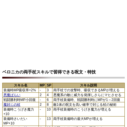
ベロニカの両手杖スキルで習得できる呪文・特技
スキル名
MP
SP
スキル説明
装備時MP吸収率+2%
-
3
両手杖での攻撃時、吸収できるMPが増える
悪魔ばらい
2
4
悪魔系の敵に威力を発揮しさらにマヒさせる
戦闘勝利時MP小回復
-
6
両手杖装備時、戦闘勝利時にMPが1～2回復
魔封じの杖
2
8
敵1体の呪文を高い確率で封じる杖の秘術
装備時こうげき魔力
-
10
両手杖装備時のこうげき魔力が増える
+10
装備時さいだい
-
13
両手杖装備時の最大MPが増える
MP+10