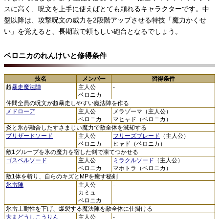
スに高く、呪文を上手に使えばとても頼れるキャラクターです。中
盤以降は、攻撃呪文の威力を2段階アップさせる特技「魔力かくせ
い」を覚えると、長期戦で頼もしい砲台となるでしょう。
ベロニカのれんけいと修得条件
技名
メンバー
習得条件
超
暴走魔法陣
主人公
-
ベロニカ
仲間全員の呪文が超暴走しやすい魔法陣を作る
メドローア
主人公
メラゾーマ（主人公）
ベロニカ
マヒャド（ベロニカ）
炎と氷が融合したすさまじい魔力で敵全体を滅却する
ブリザードソード
主人公
フリーズブレード
（主人公）
ベロニカ
ヒャド（ベロニカ）
敵1グループを氷の魔力を宿した剣で凍てつかせる
ゴスペルソード
主人公
ミラクルソード
（主人公）
ベロニカ
マホトラ（ベロニカ）
敵1体を斬り、自らのキズとMPを癒す秘剣
氷雷陣
主人公
-
カミュ
ベロニカ
氷雷土耐性を下げ、爆裂する魔法陣を敵全体に仕掛ける
大まどうしこうりん
主人公
-