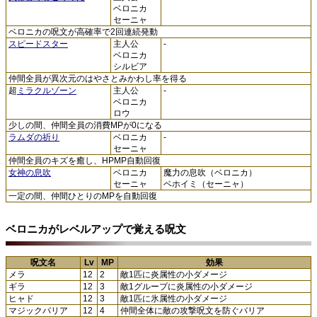
ベロニカ
セーニャ
ベロニカの呪文が高確率で2回連続発動
スピードスター
主人公
-
ベロニカ
シルビア
仲間全員が異次元のはやさとみかわし率を得る
超
ミラクルゾーン
主人公
-
ベロニカ
ロウ
少しの間、仲間全員の消費MPが0になる
ラムダの祈り
ベロニカ
-
セーニャ
仲間全員のキズを癒し、HPMP自動回復
女神の息吹
ベロニカ
魔力の息吹（ベロニカ）
セーニャ
ベホイミ（セーニャ）
一定の間、仲間ひとりのMPを自動回復
ベロニカがレベルアップで覚える呪文
呪文名
Lv
MP
効果
メラ
12
2
敵1匹に炎属性の小ダメージ
ギラ
12
3
敵1グループに炎属性の小ダメージ
ヒャド
12
3
敵1匹に氷属性の小ダメージ
マジックバリア
12
4
仲間全体に敵の攻撃呪文を防ぐバリア