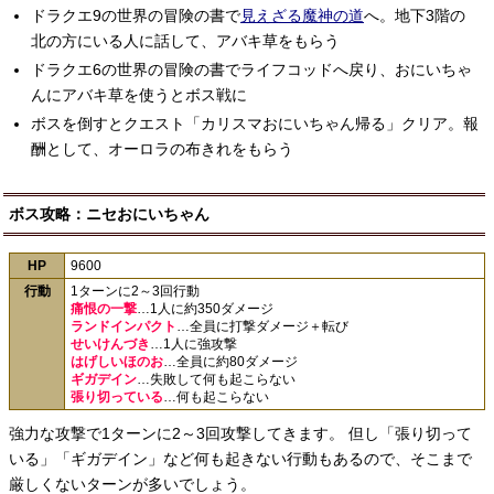
ドラクエ9の世界の冒険の書で
見えざる魔神の道
へ。地下3階の
北の方にいる人に話して、アバキ草をもらう
ドラクエ6の世界の冒険の書でライフコッドへ戻り、おにいちゃ
んにアバキ草を使うとボス戦に
ボスを倒すとクエスト「カリスマおにいちゃん帰る」クリア。報
酬として、オーロラの布きれをもらう
ボス攻略：ニセおにいちゃん
HP
9600
行動
1ターンに2～3回行動
痛恨の一撃
…1人に約350ダメージ
ランドインパクト
…全員に打撃ダメージ＋転び
せいけんづき
…1人に強攻撃
はげしいほのお
…全員に約80ダメージ
ギガデイン
…失敗して何も起こらない
張り切っている
…何も起こらない
強力な攻撃で1ターンに2～3回攻撃してきます。 但し「張り切って
いる」「ギガデイン」など何も起きない行動もあるので、そこまで
厳しくないターンが多いでしょう。