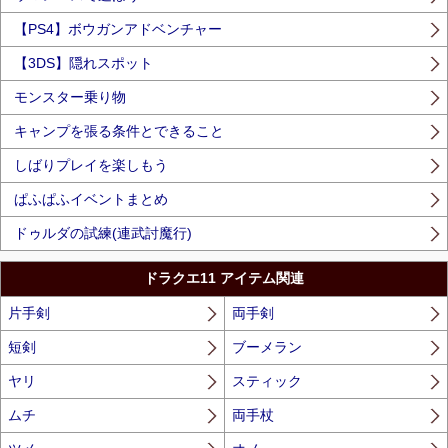
【PS4】ボウガンアドベンチャー
【3DS】隠れスポット
モンスター乗り物
キャンプを張る条件とできること
しばりプレイを楽しもう
ぱふぱふイベントまとめ
ドゥルダの試練(連武討魔行)
ドラクエ11 アイテム関連
片手剣
両手剣
短剣
ブーメラン
ヤリ
スティック
ムチ
両手杖