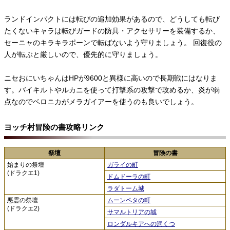
ランドインパクトには転びの追加効果があるので、どうしても転び
たくないキャラは転びガードの防具・アクセサリーを装備するか、
セーニャのキラキラポーンで転ばないよう守りましょう。 回復役の
人が転ぶと厳しいので、優先的に守りましょう。
ニセおにいちゃんはHPが9600と異様に高いので長期戦にはなりま
す。バイキルトやルカニを使って打撃系の攻撃で攻めるか、炎が弱
点なのでベロニカがメラガイアーを使うのも良いでしょう。
ヨッチ村冒険の書攻略リンク
祭壇
冒険の書
始まりの祭壇
ガライの町
(ドラクエ1)
ドムドーラの町
ラダトーム城
悪霊の祭壇
ムーンペタの町
(ドラクエ2)
サマルトリアの城
ロンダルキアへの洞くつ