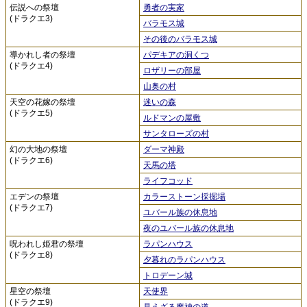
伝説への祭壇
勇者の実家
(ドラクエ3)
バラモス城
その後のバラモス城
導かれし者の祭壇
パデキアの洞くつ
(ドラクエ4)
ロザリーの部屋
山奥の村
天空の花嫁の祭壇
迷いの森
(ドラクエ5)
ルドマンの屋敷
サンタローズの村
幻の大地の祭壇
ダーマ神殿
(ドラクエ6)
天馬の塔
ライフコッド
エデンの祭壇
カラーストーン採掘場
(ドラクエ7)
ユバール族の休息地
夜のユバール族の休息地
呪われし姫君の祭壇
ラパンハウス
(ドラクエ8)
夕暮れのラパンハウス
トロデーン城
星空の祭壇
天使界
(ドラクエ9)
見えざる魔神の道