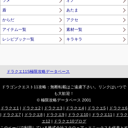
ツメ
オノ
盾
あたま
からだ
アクセ
アイテム一覧
素材一覧
レシピブック一覧
キラキラ
ドラクエ11S極限攻略データベース
ドラゴンクエスト11攻略：無断転載はご遠慮下さい。リンクはいつで
も大歓迎！
© 極限攻略データベース 2001
ドラクエ1
|
ドラクエ2
|
ドラクエ3
|
ドラクエ4
|
ドラクエ5
|
ドラクエ6
|
ドラクエ7
|
ドラクエ8
|
ドラクエ9
|
ドラクエ10
|
ドラクエ11
|
ドラク
エ12
|
ドラクエ10ブログ
このページで利用している株式会社スクウェア・エニックスを代表とす