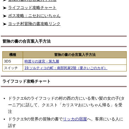
ライフコッド攻略チャート
ボス攻略：ニセおにいちゃん
ヨッチ村冒険の書攻略リンク
冒険の書の合言葉入手方法
機種
冒険の書の合言葉入手方法
3DS
時渡りの迷宮・第九層
スイッチ
19.ソルティコの町：南部民家2階（要さいごのカギ）
ライフコッド攻略チャート
ドラクエ6のライフコッドの村の西の方にいる青い髪の女の子(タ
ーニア)に話して、クエスト「カリスマおにいちゃん帰る」を受
注
ドラクエ9の世界の冒険の書で
リッカの宿屋
へ。客席にいる人に
話す