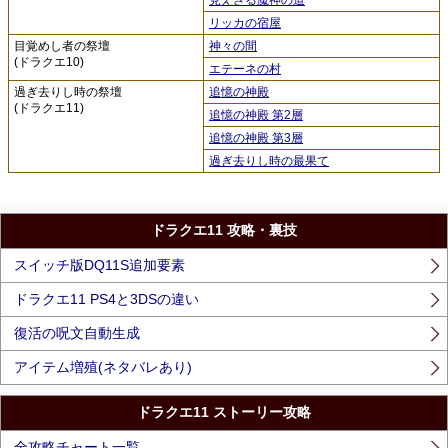
リッカの宿屋
目覚めし者の祭壇
神々の間
(ドラクエ10)
エテーネの村
過ぎ去りし時の祭壇
追憶の神殿
(ドラクエ11)
追憶の神殿 第2層
追憶の神殿 第3層
過ぎ去りし時の最果て
ドラクエ11 攻略・裏技
スイッチ版DQ11S追加要素
ドラクエ11 PS4と3DSの違い
復活の呪文自動生成
アイテム増殖(ネタバレあり)
ドラクエ11 ストーリー攻略
全攻略チャート一覧