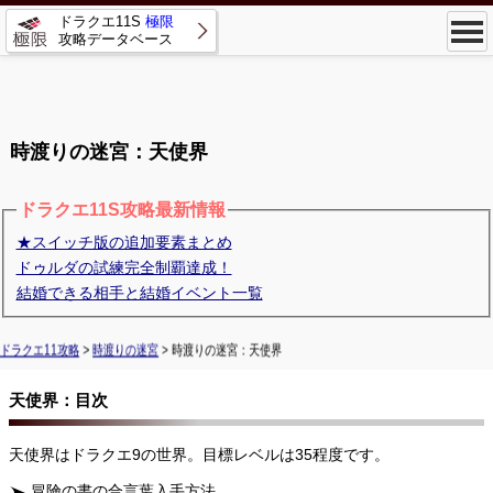
ドラクエ11S
極限
攻略データベース
時渡りの迷宮：天使界
ドラクエ11S攻略最新情報
★スイッチ版の追加要素まとめ
ドゥルダの試練完全制覇達成！
結婚できる相手と結婚イベント一覧
ドラクエ11攻略
>
時渡りの迷宮
> 時渡りの迷宮：天使界
天使界：目次
天使界はドラクエ9の世界。目標レベルは35程度です。
冒険の書の合言葉入手方法