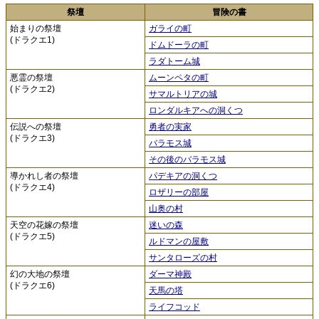
祭壇
冒険の書
始まりの祭壇
ガライの町
(ドラクエ1)
ドムドーラの町
ラダトーム城
悪霊の祭壇
ムーンペタの町
(ドラクエ2)
サマルトリアの城
ロンダルキアへの洞くつ
伝説への祭壇
勇者の実家
(ドラクエ3)
バラモス城
その後のバラモス城
導かれし者の祭壇
パデキアの洞くつ
(ドラクエ4)
ロザリーの部屋
山奥の村
天空の花嫁の祭壇
迷いの森
(ドラクエ5)
ルドマンの屋敷
サンタローズの村
幻の大地の祭壇
ダーマ神殿
(ドラクエ6)
天馬の塔
ライフコッド