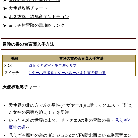
天使界攻略チャート
ボス攻略：終焉竜エンドラゴン
ヨッチ村冒険の書攻略リンク
冒険の書の合言葉入手方法
機種
冒険の書の合言葉入手方法
3DS
時渡りの迷宮・第二層クリア
スイッチ
2.ダーハラ湿原：ダーハルーネより東の狭い道
天使界攻略チャート
天使界の北の方で左の男性(イザヤール)に話してクエスト「消え
た女神の果実を追え！」を受注
いったん外の世界に出て、ドラクエ9の別の冒険の書・
見えざる
魔神の道
へ
見えざる魔神の道のダンジョンの地下6階北西にいる終焉竜エン