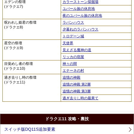
エデンの祭壇
カラーストーン採掘場
(ドラクエ7)
ユバール族の休息地
夜のユバール族の休息地
呪われし姫君の祭壇
ラパンハウス
(ドラクエ8)
夕暮れのラパンハウス
トロデーン城
星空の祭壇
天使界
(ドラクエ9)
見えざる魔神の道
リッカの宿屋
目覚めし者の祭壇
神々の間
(ドラクエ10)
エテーネの村
過ぎ去りし時の祭壇
追憶の神殿
(ドラクエ11)
追憶の神殿 第2層
追憶の神殿 第3層
過ぎ去りし時の最果て
ドラクエ11 攻略・裏技
スイッチ版DQ11S追加要素