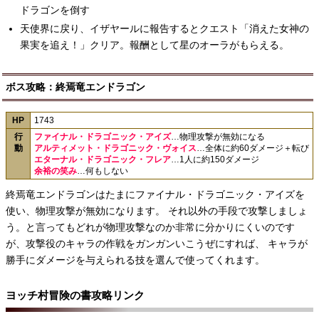
ドラゴンを倒す
天使界に戻り、イザヤールに報告するとクエスト「消えた女神の
果実を追え！」クリア。報酬として星のオーラがもらえる。
ボス攻略：終焉竜エンドラゴン
HP
1743
行
ファイナル・ドラゴニック・アイズ
…物理攻撃が無効になる
動
アルティメット・ドラゴニック・ヴォイス
…全体に約60ダメージ＋転び
エターナル・ドラゴニック・フレア
…1人に約150ダメージ
余裕の笑み
…何もしない
終焉竜エンドラゴンはたまにファイナル・ドラゴニック・アイズを
使い、物理攻撃が無効になります。 それ以外の手段で攻撃しましょ
う。と言ってもどれが物理攻撃なのか非常に分かりにくいのです
が、攻撃役のキャラの作戦をガンガンいこうぜにすれば、 キャラが
勝手にダメージを与えられる技を選んで使ってくれます。
ヨッチ村冒険の書攻略リンク