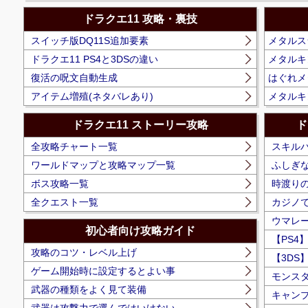
ドラクエ11 攻略・裏技
スイッチ版DQ11S追加要素
メタルス
ドラクエ11 PS4と3DSの違い
メタルキ
復活の呪文自動生成
はぐれメ
アイテム増殖(ネタバレあり)
メタルキ
ドラクエ11 ストーリー攻略
ド
全攻略チャート一覧
スキル
ワールドマップと攻略マップ一覧
ふしぎ
ボス攻略一覧
時渡りの
全クエスト一覧
カジノ
ウマレ
初心者向け攻略ガイド
【PS4
攻略のコツ・レベル上げ
【3DS
ゲーム開始時に設定するとよい事
モンス
武器の種類をよく見て装備
キャン
武器は攻撃力で選んではいけない