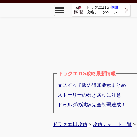
ドラクエ11S
極限
攻略データベース
ドラクエ11S攻略最新情報
★スイッチ版の追加要素まとめ
ストーリーの巻き戻りに注意
ドゥルダの試練完全制覇達成！
ドラクエ11攻略
>
攻略チャート一覧
>