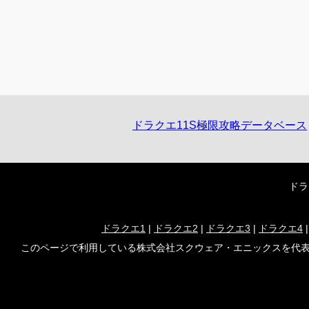
ドラクエ11S極限攻略データベース
ドラ
ドラクエ1
|
ドラクエ2
|
ドラクエ3
|
ドラクエ4
このページで利用している株式会社スクウェア・エニックスを代表とする共同著作