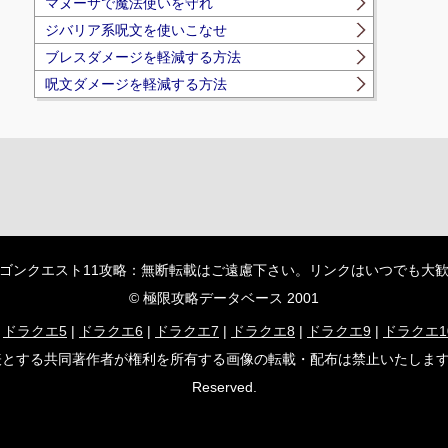
マヌーサで魔法使いを守れ
ジバリア系呪文を使いこなせ
ブレスダメージを軽減する方法
呪文ダメージを軽減する方法
ゴンクエスト11攻略：無断転載はご遠慮下さい。リンクはいつでも大
© 極限攻略データベース 2001
|
ドラクエ5
|
ドラクエ6
|
ドラクエ7
|
ドラクエ8
|
ドラクエ9
|
ドラクエ1
者が権利を所有する画像の転載・配布は禁止いたします。 (C) ARMOR PROJ
Reserved.