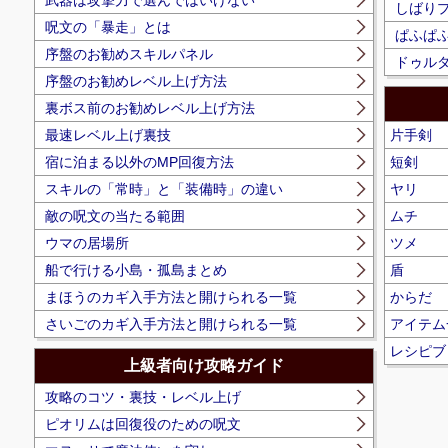
しばり
呪文の「暴走」とは
ぱふぱ
序盤のお勧めスキルパネル
ドゥルダ
序盤のお勧めレベル上げ方法
裏ボス前のお勧めレベル上げ方法
最速レベル上げ裏技
片手剣
宿に泊まる以外のMP回復方法
短剣
スキルの「常時」と「装備時」の違い
ヤリ
敵の呪文の当たる範囲
ムチ
ウマの居場所
ツメ
船で行ける小島・孤島まとめ
盾
まほうのカギ入手方法と開けられる一覧
からだ
さいごのカギ入手方法と開けられる一覧
アイテム
レシピブ
上級者向け攻略ガイド
攻略のコツ・裏技・レベル上げ
ピオリムは回復役のための呪文