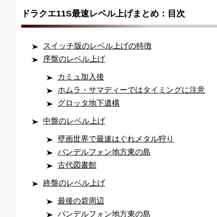
ドラクエ11S最速レベル上げまとめ：目次
スイッチ版のレベル上げの特徴
序盤のレベル上げ
カミュ加入後
ホムラ・サマディーではタイミングに注意
グロッタ地下遺構
中盤のレベル上げ
壁画世界で最速はぐれメタル狩り
バンデルフォン地方東の島
古代図書館
終盤のレベル上げ
最後の砦周辺
バンデルフォン地方東の島