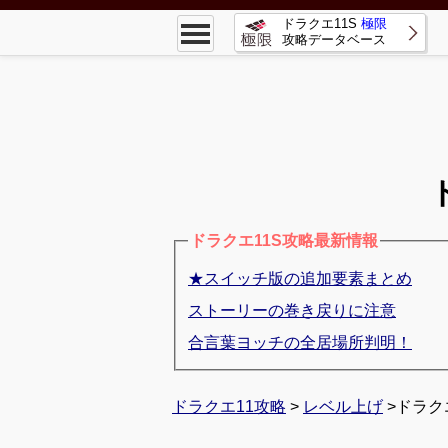
ドラクエ11S
極限
攻略データベース
ドラクエ11S攻略最新情報
★スイッチ版の追加要素まとめ
ストーリーの巻き戻りに注意
合言葉ヨッチの全居場所判明！
ドラクエ11攻略
>
レベル上げ
>ドラク