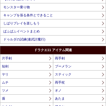
モンスター乗り物
キャンプを張る条件とできること
しばりプレイを楽しもう
ぱふぱふイベントまとめ
ドゥルダの試練(連武討魔行)
ドラクエ11 アイテム関連
片手剣
両手剣
短剣
ブーメラン
ヤリ
スティック
ムチ
両手杖
ツメ
オノ
盾
あたま