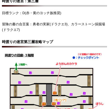
時渡りの迷宮：第三層
目標ランク：D(赤・黄のヨッチ族推奨)
冒険の書の合言葉：
勇者の実家(ドラクエ3)、
カラーストーン採掘場
(ドラクエ7)
時渡りの迷宮第三層攻略マップ