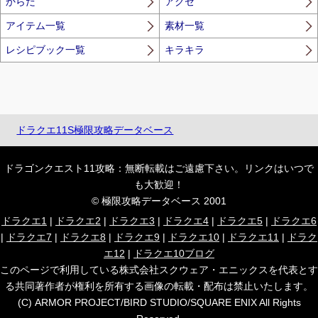
からだ
アクセ
アイテム一覧
素材一覧
レシピブック一覧
キラキラ
ドラクエ11S極限攻略データベース
ドラゴンクエスト11攻略：無断転載はご遠慮下さい。リンクはいつで
も大歓迎！
© 極限攻略データベース 2001
ドラクエ1
|
ドラクエ2
|
ドラクエ3
|
ドラクエ4
|
ドラクエ5
|
ドラクエ6
|
ドラクエ7
|
ドラクエ8
|
ドラクエ9
|
ドラクエ10
|
ドラクエ11
|
ドラク
エ12
|
ドラクエ10ブログ
このページで利用している株式会社スクウェア・エニックスを代表とす
る共同著作者が権利を所有する画像の転載・配布は禁止いたします。
(C) ARMOR PROJECT/BIRD STUDIO/SQUARE ENIX All Rights