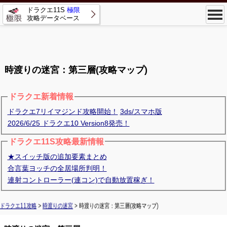
ドラクエ11S
極限
攻略データベース
時渡りの迷宮：第三層(攻略マップ)
ドラクエ新着情報
ドラクエ7リイマジンド攻略開始！
3ds/スマホ版
2026/6/25 ドラクエ10 Version8発売！
ドラクエ11S攻略最新情報
★スイッチ版の追加要素まとめ
合言葉ヨッチの全居場所判明！
連射コントローラー(連コン)で自動放置稼ぎ！
ドラクエ11攻略
>
時渡りの迷宮
> 時渡りの迷宮：第三層(攻略マップ)