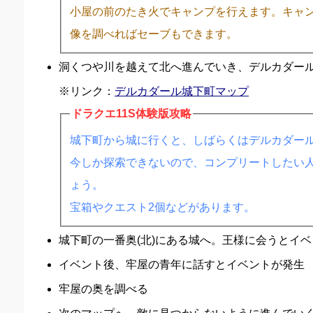
小屋の前のたき火でキャンプを行えます。キャ
像を調べればセーブもできます。
洞くつや川を越えて北へ進んでいき、デルカダー
※リンク：
デルカダール城下町マップ
ドラクエ11S体験版攻略
城下町から城に行くと、しばらくはデルカダール
今しか探索できないので、コンプリートしたい
ょう。
宝箱やクエスト2個などがあります。
城下町の一番奥(北)にある城へ。王様に会うとイ
イベント後、牢屋の青年に話すとイベントが発生
牢屋の奥を調べる