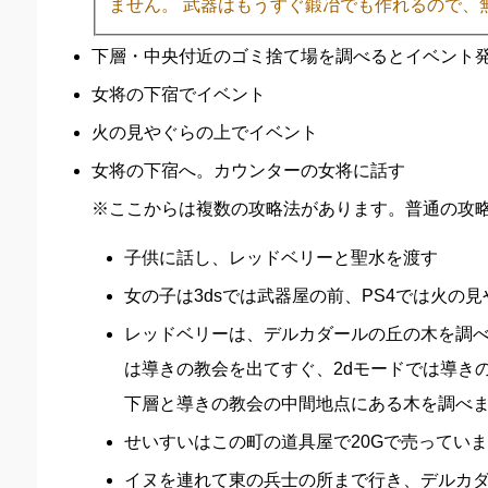
ません。 武器はもうすぐ鍛冶でも作れるので、
下層・中央付近のゴミ捨て場を調べるとイベント
女将の下宿でイベント
火の見やぐらの上でイベント
女将の下宿へ。カウンターの女将に話す
※ここからは複数の攻略法があります。普通の攻
子供に話し、レッドベリーと聖水を渡す
女の子は3dsでは武器屋の前、PS4では火の
レッドベリーは、デルカダールの丘の木を調べ
は導きの教会を出てすぐ、2dモードでは導きの
下層と導きの教会の中間地点にある木を調べ
せいすいはこの町の道具屋で20Gで売ってい
イヌを連れて東の兵士の所まで行き、デルカ