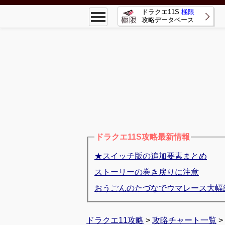
| 極限攻略
ドラクエ11S
極限
攻略データベース
ドラクエ11S攻略最新情報
★スイッチ版の追加要素まとめ
ストーリーの巻き戻りに注意
おうごんのたづなでウマレース大幅
ドラクエ11攻略
>
攻略チャート一覧
>