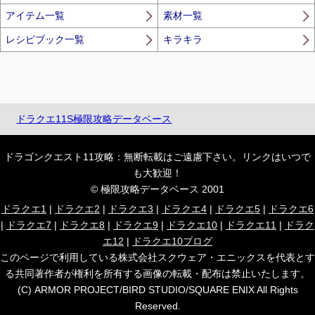
アイテム一覧
素材一覧
レシピブック一覧
キラキラ
ドラクエ11S極限攻略データベース
ドラゴンクエスト11攻略：無断転載はご遠慮下さい。リンクはいつで
も大歓迎！
© 極限攻略データベース 2001
ドラクエ1
|
ドラクエ2
|
ドラクエ3
|
ドラクエ4
|
ドラクエ5
|
ドラクエ6
|
ドラクエ7
|
ドラクエ8
|
ドラクエ9
|
ドラクエ10
|
ドラクエ11
|
ドラク
エ12
|
ドラクエ10ブログ
このページで利用している株式会社スクウェア・エニックスを代表とす
る共同著作者が権利を所有する画像の転載・配布は禁止いたします。
(C) ARMOR PROJECT/BIRD STUDIO/SQUARE ENIX All Rights
Reserved.