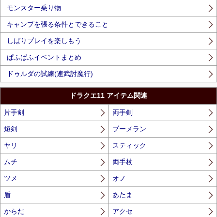
モンスター乗り物
キャンプを張る条件とできること
しばりプレイを楽しもう
ぱふぱふイベントまとめ
ドゥルダの試練(連武討魔行)
ドラクエ11 アイテム関連
片手剣
両手剣
短剣
ブーメラン
ヤリ
スティック
ムチ
両手杖
ツメ
オノ
盾
あたま
からだ
アクセ