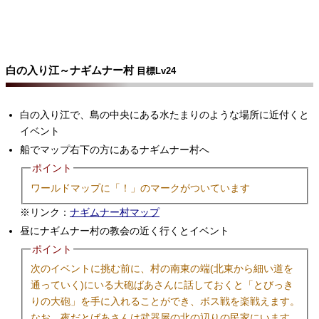
白の入り江～ナギムナー村
目標Lv24
白の入り江で、島の中央にある水たまりのような場所に近付くと
イベント
船でマップ右下の方にあるナギムナー村へ
ポイント
ワールドマップに「！」のマークがついています
※リンク：
ナギムナー村マップ
昼にナギムナー村の教会の近く行くとイベント
ポイント
次のイベントに挑む前に、村の南東の端(北東から細い道を
通っていく)にいる大砲ばあさんに話しておくと「とびっき
りの大砲」を手に入れることができ、ボス戦を楽戦えます。
なお、夜だとばあさんは武器屋の北の辺りの民家にいます