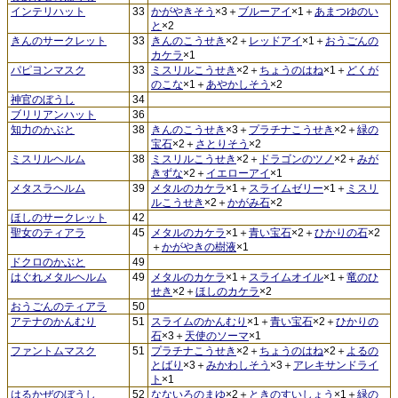
インテリハット
33
かがやきそう
×3＋
ブルーアイ
×1＋
あまつゆのい
と
×2
きんのサークレット
33
きんのこうせき
×2＋
レッドアイ
×1＋
おうごんの
カケラ
×1
パピヨンマスク
33
ミスリルこうせき
×2＋
ちょうのはね
×1＋
どくが
のこな
×1＋
あやかしそう
×2
神官のぼうし
34
ブリリアンハット
36
知力のかぶと
38
きんのこうせき
×3＋
プラチナこうせき
×2＋
緑の
宝石
×2＋
さとりそう
×2
ミスリルヘルム
38
ミスリルこうせき
×2＋
ドラゴンのツノ
×2＋
みが
きずな
×2＋
イエローアイ
×1
メタスラヘルム
39
メタルのカケラ
×1＋
スライムゼリー
×1＋
ミスリ
ルこうせき
×2＋
かがみ石
×2
ほしのサークレット
42
聖女のティアラ
45
メタルのカケラ
×1＋
青い宝石
×2＋
ひかりの石
×2
＋
かがやきの樹液
×1
ドクロのかぶと
49
はぐれメタルヘルム
49
メタルのカケラ
×1＋
スライムオイル
×1＋
竜のひ
せき
×2＋
ほしのカケラ
×2
おうごんのティアラ
50
アテナのかんむり
51
スライムのかんむり
×1＋
青い宝石
×2＋
ひかりの
石
×3＋
天使のソーマ
×1
ファントムマスク
51
プラチナこうせき
×2＋
ちょうのはね
×2＋
よるの
とばり
×3＋
みかわしそう
×3＋
アレキサンドライ
ト
×1
はるかぜのぼうし
52
なないろのまゆ
×2＋
ときのすいしょう
×1＋
緑の