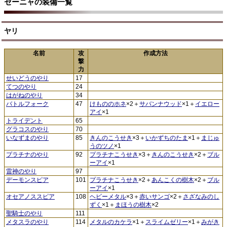
セーニャの装備一覧
ヤリ
名前
攻
作成方法
撃
力
せいどうのやり
17
てつのやり
24
はがねのやり
34
バトルフォーク
47
けもののホネ
×2＋
サバンナウッド
×1＋
イエロー
アイ
×1
トライデント
65
グラコスのやり
70
いなずまのやり
85
きんのこうせき
×3＋
いかずちのたま
×1＋
まじゅ
うのツノ
×1
プラチナのやり
92
プラチナこうせき
×3＋
きんのこうせき
×2＋
ブル
ーアイ
×1
雷神のやり
97
デーモンスピア
101
プラチナこうせき
×2＋
あんこくの樹木
×2＋
ブル
ーアイ
×1
オセアノススピア
108
ヘビーメタル
×3＋
赤いサンゴ
×2＋
さざなみのし
ずく
×1＋
まほうの樹木
×2
聖騎士のやり
111
メタスラのやり
114
メタルのカケラ
×1＋
スライムゼリー
×1＋
みがき