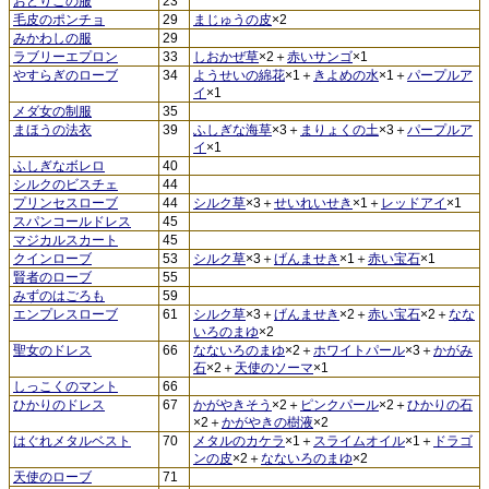
おどりこの服
23
毛皮のポンチョ
29
まじゅうの皮
×2
みかわしの服
29
ラブリーエプロン
33
しおかぜ草
×2＋
赤いサンゴ
×1
やすらぎのローブ
34
ようせいの綿花
×1＋
きよめの水
×1＋
パープルア
イ
×1
メダ女の制服
35
まほうの法衣
39
ふしぎな海草
×3＋
まりょくの土
×3＋
パープルア
イ
×1
ふしぎなボレロ
40
シルクのビスチェ
44
プリンセスローブ
44
シルク草
×3＋
せいれいせき
×1＋
レッドアイ
×1
スパンコールドレス
45
マジカルスカート
45
クインローブ
53
シルク草
×3＋
げんませき
×1＋
赤い宝石
×1
賢者のローブ
55
みずのはごろも
59
エンプレスローブ
61
シルク草
×3＋
げんませき
×2＋
赤い宝石
×2＋
なな
いろのまゆ
×2
聖女のドレス
66
なないろのまゆ
×2＋
ホワイトパール
×3＋
かがみ
石
×2＋
天使のソーマ
×1
しっこくのマント
66
ひかりのドレス
67
かがやきそう
×2＋
ピンクパール
×2＋
ひかりの石
×2＋
かがやきの樹液
×2
はぐれメタルベスト
70
メタルのカケラ
×1＋
スライムオイル
×1＋
ドラゴ
ンの皮
×2＋
なないろのまゆ
×2
天使のローブ
71