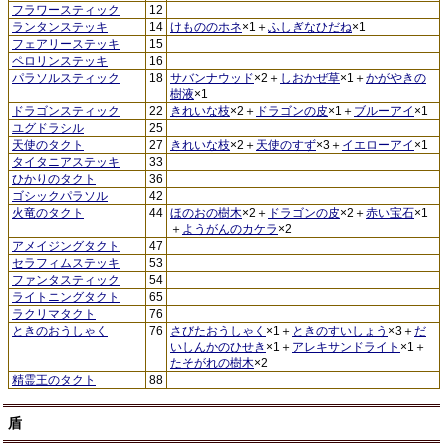
フラワースティック
12
ランタンステッキ
14
けもののホネ
×1＋
ふしぎなひだね
×1
フェアリーステッキ
15
ペロリンステッキ
16
パラソルスティック
18
サバンナウッド
×2＋
しおかぜ草
×1＋
かがやきの
樹液
×1
ドラゴンスティック
22
きれいな枝
×2＋
ドラゴンの皮
×1＋
ブルーアイ
×1
ユグドラシル
25
天使のタクト
27
きれいな枝
×2＋
天使のすず
×3＋
イエローアイ
×1
タイタニアステッキ
33
ひかりのタクト
36
ゴシックパラソル
42
火竜のタクト
44
ほのおの樹木
×2＋
ドラゴンの皮
×2＋
赤い宝石
×1
＋
ようがんのカケラ
×2
アメイジングタクト
47
セラフィムステッキ
53
ファンタスティック
54
ライトニングタクト
65
ラクリマタクト
76
ときのおうしゃく
76
さびたおうしゃく
×1＋
ときのすいしょう
×3＋
だ
いしんかのひせき
×1＋
アレキサンドライト
×1＋
たそがれの樹木
×2
精霊王のタクト
88
盾