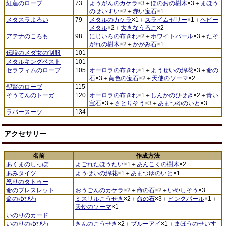
紅蓮のローブ
73
ようがんのカケラ
×3＋
ほのおの樹木
×3＋
まほう
のせいすい
×2＋
赤い宝石
×1
メタスラよろい
79
メタルのカケラ
×1＋
スライムゼリー
×1＋
ヘビー
メタル
×2＋
大きなうろこ
×2
アテナのころも
98
にじいろの布きれ
×2＋
ホワイトパール
×3＋
たそ
がれの樹木
×2＋
かがみ石
×1
伝説のメダ女の制服
101
メタルキングベスト
101
セラフィムのローブ
105
オーロラの布きれ
×1＋
ようせいの綿花
×3＋
命の
石
×3＋
黄色の宝石
×2＋
天使のソーマ
×2
聖賢のローブ
115
そうてんのトーガ
120
オーロラの布きれ
×1＋
しんかのひせき
×2＋
青い
宝石
×3＋
さとりそう
×3＋
あまつゆのいと
×3
ラバースーツ
134
アクセサリー
名前
作成方法
あくまのしっぽ
よごれたほうたい
×1＋
あんこくの樹木
×2
あみタイツ
ようせいの綿花
×1＋
あまつゆのいと
×1
怒りのタトゥー
命のブレスレット
おうごんのカケラ
×2＋
命の石
×2＋
いやしそう
×3
命のゆびわ
ミスリルこうせき
×2＋
命の石
×3＋
ピンクパール
×1＋
天使のソーマ
×1
いのりのカード
いのりのゆびわ
きんのこうせき
×2＋
ブルーアイ
×1＋
まほうのせいす