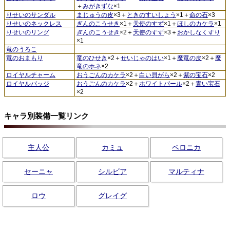
＋
みがきずな
×1
りせいのサンダル
まじゅうの皮
×3＋
ときのすいしょう
×1＋
命の石
×3
りせいのネックレス
ぎんのこうせき
×1＋
天使のすず
×1＋
ほしのカケラ
×1
りせいのリング
ぎんのこうせき
×2＋
天使のすず
×3＋
おかしなくすり
×1
竜のうろこ
竜のおまもり
竜のひせき
×2＋
せいじゃのはい
×1＋
魔竜の皮
×2＋
魔
竜のホネ
×2
ロイヤルチャーム
おうごんのカケラ
×2＋
白い貝がら
×2＋
紫の宝石
×2
ロイヤルバッジ
おうごんのカケラ
×2＋
ホワイトパール
×2＋
青い宝石
×2
キャラ別装備一覧リンク
主人公
カミュ
ベロニカ
セーニャ
シルビア
マルティナ
ロウ
グレイグ