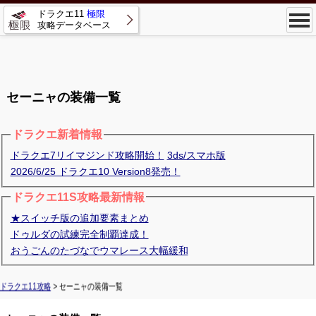
ドラクエ11
極限
攻略データベース
セーニャの装備一覧
ドラクエ新着情報
ドラクエ7リイマジンド攻略開始！
3ds/スマホ版
2026/6/25 ドラクエ10 Version8発売！
ドラクエ11S攻略最新情報
★スイッチ版の追加要素まとめ
ドゥルダの試練完全制覇達成！
おうごんのたづなでウマレース大幅緩和
ドラクエ11攻略
> セーニャの装備一覧