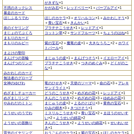
がきずな
×1
不惑のネックレス
かがみ石
×1＋
レッドベリー
×1＋
パープルアイ
×1
暴走のカード
ほしふるうでわ
ほしのカケラ
×3＋
オリハルコン
×1＋
みかわしそう
×3
＋
青い宝石
×4＋
きんかい
×1
炎のイヤリング
プラチナこうせき
×1＋
レッドアイ
×1
まじょのてぶくろ
コットン草
×2＋
サンドフルーツ
×1＋
ちょうのはね
×1
まもりのカード
まもりのルビー
紫の宝石
×2＋
魔竜の皮
×1＋
大きなうろこ
×2＋
ホワイ
トパール
×1
まよけの聖印
まんげつの首輪
まじゅうの皮
×1＋
まんげつそう
×1＋
イエローアイ
×1
まんげつのリング
プラチナこうせき
×2＋
つきのめぐみ
×3＋
どくがのこ
な
×1
みかわしのカード
無法者のグローブ
女神のゆびわ
竜のひせき
×2＋
天使のソーマ
×1＋
命の石
×3＋
アレキ
サンドライト
×1
めざましチョーカー
どうのこうせき
×2＋
めざめの花
×1＋
レッドアイ
×1
めざましリング
きんのこうせき
×2＋
めざめの花
×3＋
ゆめみの花
×1
やみわだのミトン
まじゅうの皮
×2＋
よるのとばり
×3＋
黄色の宝石
×1＋
やみの樹木
×3＋
きつけそう
×1
ようせいのうでわ
ミスリルこうせき
×2＋
青い宝石
×2＋
まほうのせいす
い
×2＋
ようせいの綿花
×2
ようせいの首飾り
きんのこうせき
×2＋
ようせいの綿花
×1＋
せいれいせ
き
×1
雷光のイヤリング
おうごんのカケラ
×1＋
紫の宝石
×1＋
ほしのカケラ
×1