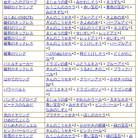
ぬすっとのグローブ
まじゅうの皮
×2＋
みかわしそう
×1＋
ネコずな
×1
熱砂のイヤリング
おうごんのカケラ
×1＋
赤い宝石
×1＋
黄色の宝石
×1＋
みがきずな
×1
はくあいのゆびわ
きんのこうせき
×2＋
ブルーアイ
×1＋
きよめの水
×1
破幻のネックレス
ぎんのこうせき
×1＋
きよめの水
×1＋
パープルアイ
×1
破幻のリング
ぎんのこうせき
×2＋
ばんのうぐすり
×3＋
ネコずな
×1
破邪のネックレス
まじゅうの皮
×1＋
せいすい
×1＋
レッドアイ
×1
破呪のリング
ぎんのこうせき
×2＋
レッドアイ
×1＋
せいすい
×1
破毒のネックレス
きんのこうせき
×1＋
どくけしそう
×1＋
パープルアイ
×1
破毒のリング
へびのぬけがら
×2＋
特どくけしそう
×3＋
どくがのこ
な
×3
バトルチョーカー
ドラゴンの皮
×1＋
ぶどうエキス
×1＋
ブルーアイ
×1
破封のネックレス
ぎんのこうせき
×1＋
うるわしきのこ
×1＋
ブラックパ
ール
×1
はやてのリング
きんのこうせき
×2＋
グリーンアイ
×1＋
かぜきりのは
ね
×1
パワーベルト
ぶどうエキス
×2＋
ドラゴンのツノ
×1＋
ドラゴンの皮
×1
バンデッドグローブ
まじゅうの皮
×2＋
やわらかウール
×1＋
大きなホネ
×1
ビーナスのなみだ
青い宝石
×2＋
みがきずな
×3＋
ピンクパール
×1＋
さざ
なみのしずく
×2
光のイヤリング
プラチナこうせき
×1＋
ほしのカケラ
×1
ひめのてぶくろ
ひらめきのジュエル
きんのこうせき
×2＋
かがやきの樹液
×1＋
緑の宝石
×1
ピンクパールリング
きんのこうせき
×1＋
ピンクパール
×1
吹雪のイヤリング
おうごんのカケラ
×1＋
青い宝石
×1＋
緑の宝石
×1＋
み