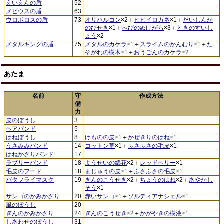
えいえんの盾
52
メビウスの盾
63
ウロボロスの盾
73
オリハルコン
×2＋
ヒヒイロカネ
×1＋
だいしんか
のひせき
×1＋
へびのぬけがら
×3＋
ときのすいし
ょう
×2
メタルキングの盾
75
メタルのカケラ
×1＋
スライムのかんむり
×1＋
た
そがれの樹木
×1＋
おうごんのカケラ
×2
あたま
名前
守
作成方法
備
力
皮のぼうし
3
ヘアバンド
5
はねぼうし
8
けものの皮
×1＋
かぜきりのはね
×1
うさみみバンド
14
コットン草
×1＋
ふさふさの毛皮
×1
はねかざりバンド
17
ラブリーバンド
18
ようせいの綿花
×2＋
レッドベリー
×1
毛皮のフード
18
まじゅうの皮
×1＋
ふさふさの毛皮
×1
バタフライマスク
19
ぎんのこうせき
×2＋
ちょうのはね
×2＋
あやかし
そう
×1
サンゴのかみかざり
20
赤いサンゴ
×1＋
ソルティアナシェル
×1
風のぼうし
20
ぎんのかみかざり
24
ぎんのこうせき
×2＋
かがやきの樹液
×1
しあわせのぼうし
31