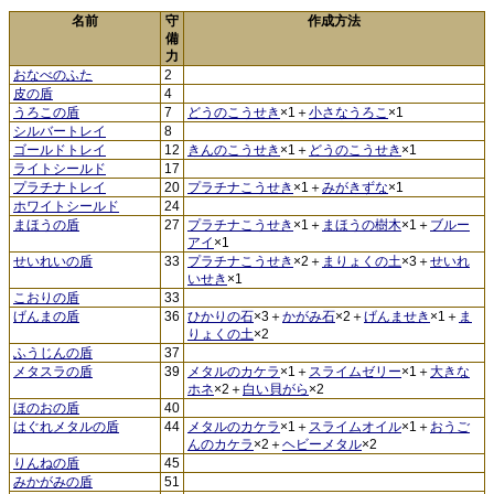
名前
守
作成方法
備
力
おなべのふた
2
皮の盾
4
うろこの盾
7
どうのこうせき
×1＋
小さなうろこ
×1
シルバートレイ
8
ゴールドトレイ
12
きんのこうせき
×1＋
どうのこうせき
×1
ライトシールド
17
プラチナトレイ
20
プラチナこうせき
×1＋
みがきずな
×1
ホワイトシールド
24
まほうの盾
27
プラチナこうせき
×1＋
まほうの樹木
×1＋
ブルー
アイ
×1
せいれいの盾
33
プラチナこうせき
×2＋
まりょくの土
×3＋
せいれ
いせき
×1
こおりの盾
33
げんまの盾
36
ひかりの石
×3＋
かがみ石
×2＋
げんませき
×1＋
ま
りょくの土
×2
ふうじんの盾
37
メタスラの盾
39
メタルのカケラ
×1＋
スライムゼリー
×1＋
大きな
ホネ
×2＋
白い貝がら
×2
ほのおの盾
40
はぐれメタルの盾
44
メタルのカケラ
×1＋
スライムオイル
×1＋
おうご
んのカケラ
×2＋
ヘビーメタル
×2
りんねの盾
45
みかがみの盾
51