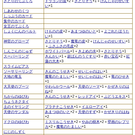
さとりのてぶくろ
ドラゴンの皮
×2＋
さとりそう
×1＋
けんじゃのせいす
い
×1
しあわせのくつ
しっぷうのカード
集中のカード
女王のてぶくろ
しょくにんのベルト
けものの皮
×2＋
あまつゆのいと
×1＋
よごれたほうた
い
×1
神官のグローブ
さとりそう
×3＋
魔竜の皮
×2＋
けんじゃのせいすい
×1
＋
ふさふさの毛皮
×2
しんごんのじゅず
ホワイトパール
×1＋
きよめの水
×3＋
さとりそう
×1
スーパーリング
きんかい
×1＋
超ばんのうぐすり
×3＋
赤い宝石
×2＋
紅
蓮の大木
×3
スライムピアス
ソーサリーリング
きんのこうせき
×2＋
せいじゃのはい
×1
大地の竜玉
魔竜のたましい
×1＋
せいじゃのはい
×1＋
竜のひせき
×1
大天使のブーツ
やわらかウール
×3＋
天使のソーマ
×1＋
かぜきりのは
ね
×2
ちからのゆびわ
きんのこうせき
×2＋
レッドアイ
×1＋
ぶどうエキス
×1
ちょうネクタイ
土のイヤリング
プラチナこうせき
×1＋
イエローアイ
×1
天使のサンダル
あまつゆのいと
×2＋
天使のすず
×3＋
かぜきりのはね
×2
ドクロのゆびわ
ミスリルこうせき
×2＋
やみの樹木
×2＋
壁画のレプリ
カ
×2＋
魔竜のたましい
×1
にじのしずく