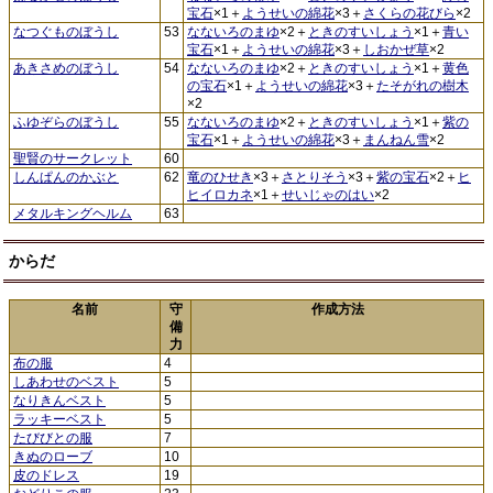
宝石
×1＋
ようせいの綿花
×3＋
さくらの花びら
×2
なつぐものぼうし
53
なないろのまゆ
×2＋
ときのすいしょう
×1＋
青い
宝石
×1＋
ようせいの綿花
×3＋
しおかぜ草
×2
あきさめのぼうし
54
なないろのまゆ
×2＋
ときのすいしょう
×1＋
黄色
の宝石
×1＋
ようせいの綿花
×3＋
たそがれの樹木
×2
ふゆぞらのぼうし
55
なないろのまゆ
×2＋
ときのすいしょう
×1＋
紫の
宝石
×1＋
ようせいの綿花
×3＋
まんねん雪
×2
聖賢のサークレット
60
しんぱんのかぶと
62
竜のひせき
×3＋
さとりそう
×3＋
紫の宝石
×2＋
ヒ
ヒイロカネ
×1＋
せいじゃのはい
×2
メタルキングヘルム
63
からだ
名前
守
作成方法
備
力
布の服
4
しあわせのベスト
5
なりきんベスト
5
ラッキーベスト
5
たびびとの服
7
きぬのローブ
10
皮のドレス
19