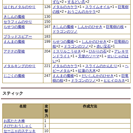
ずな
×2＋
するどい爪
×2
はぐれメタルのやり
126
メタルのカケラ
×1＋
スライムオイル
×1＋
巨竜樹
の枝
×2＋
おうごんのカケラ
×2
きしんの魔槍
130
セラフィムのやり
150
らせつの魔槍
167
きしんの魔槍
＋
しんかのひせき
＋
巨竜樹の枝
＋
ドラゴンのツノ
ブラッドスピアー
183
えんまの魔槍
199
らせつの魔槍
×1＋
しんかのひせき
×2＋
巨竜樹の
枝
×2＋
ドラゴンのツノ
×2＋
赤い宝石
×1
アテナの聖槍
204
ミスリルこうせき
×3＋
ひかりの石
×2＋
アレキサ
ンドライト
×1＋
天使のソーマ
×1＋
せいじゃのは
い
×1
メタルキングのやり
221
メタルのカケラ
×1＋
スライムのかんむり
×1＋
ヘ
ビーメタル
×1＋
紅蓮の大木
×2
じごくの魔槍
247
えんまの魔槍
×1＋
だいしんかのひせき
×1＋
巨竜
樹の枝
×3＋
ドラゴンのツノ
×3＋
ヒヒイロカネ
×1
スティック
名前
攻
作成方法
撃
力
お尻たたき棒
1
さびたおうしゃく
1
セーニャのステッキ
10