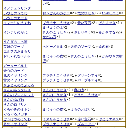
い
×1
イメチェンリング
いやしのうでわ
おうごんのカケラ
×2＋
竜のひせき
×2＋
いやしそう
×3
いやしのカード
インテリのうでわ
プラチナこうせき
×2＋
青い宝石
×2＋
げんませき
×1＋
まりょくの土
×2
インテリめがね
きんのこうせき
×2＋
さとりそう
×3＋
みがきずな
×2＋
かがみ石
×1
うさぎのしっぽ
英雄のブーツ
ヘビーメタル
×3＋
天使のソーマ
×1＋
命の石
×3
エルフのおまもり
おしゃれなベルト
まじゅうの皮
×2＋
ぎんのこうせき
×1＋
かがやきの樹
液
×1
ガーターベルト
会心のカード
風のイヤリング
プラチナこうせき
×1＋
グリーンアイ
×1
雷のイヤリング
プラチナこうせき
×1＋
パープルアイ
×1
きふじんのてぶくろ
きんのネックレス
きんのこうせき
×2＋
麻の糸
×1
きんのブレスレット
きんのこうせき
×1＋
どうのこうせき
×1
きんのゆびわ
きんのこうせき
×2
きんのロザリオ
くらやみのミトン
まじゅうの皮
×1＋
よるのとばり
×1
ぐるぐるメガネ
ごうけつのうでわ
ミスリルこうせき
×2＋
赤い宝石
×2＋
ぶどうエキス
×2
氷のイヤリング
プラチナこうせき
×1＋
ブルーアイ
×1