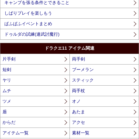
キャンプを張る条件とできること
しばりプレイを楽しもう
ぱふぱふイベントまとめ
ドゥルダの試練(連武討魔行)
ドラクエ11 アイテム関連
片手剣
両手剣
短剣
ブーメラン
ヤリ
スティック
ムチ
両手杖
ツメ
オノ
盾
あたま
からだ
アクセ
アイテム一覧
素材一覧