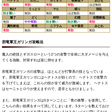
ヘナトス
ルカニ
ボミオス
呪耐低下
おびえ
有効
有効
有効
有効
ほぼ無効
転び
うっとり
マヒ
眠り
混乱
効き難い
無効
無効
ほぼ無効
無効
魅了
どく
封印
幻惑
状態耐低
無効
やや有効
効き難い
効き難い
有効
属性耐低
即死
ニフラム
ＭＰ吸収
みとれ
有効
無効
無効
有効
無効
邪竜軍王ガリンガ攻略法
魔人の絶技とギガスローという2つの攻撃で全体に大ダメージを与え
てくる強敵。対策すれば楽に倒せます。
邪竜軍王ガリンガの攻撃は、ほとんどが打撃系の技となっていま
す。邪竜軍王ガリンガにはヘナトスが効くので、ヘナトスで攻撃力
を下げてしまえば、これらの技が全て威力が激減します。 ヘナトス
はセーニャとロウが使えますので、是非ともかけましょう。
また、邪竜軍王ガリンガは5ターンごとに「青の衝撃」を使用して、
こちらの良い効果をすべて消してしまいます。5ターンを数えておけ
ば、バイキルトなどを消されたくない人はスタンバイに隠しておけ