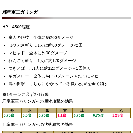
邪竜軍王ガリンガ
HP：4500程度
魔人の絶技…全体に約200ダメージ
はやぶさ斬り…1人に約80ダメージ×2回
マヒャド…全体に約90ダメージ
れんごく斬り…1人に約170ダメージ
つきとばし…1人に約120ダメージ＋1回休み
ギガスロー…全体に約150ダメージ＋たまにマヒ
青の衝撃…こちらにかかっている良い効果を全て消す
※1ターンに必ず2回行動
邪竜軍王ガリンガへの属性攻撃の効果
炎
氷
風
雷
土
闇
光
0.75倍
0.5倍
0.75倍
1.1倍
0.75倍
0.75倍
1.25倍
邪竜軍王ガリンガへの状態異常の効果