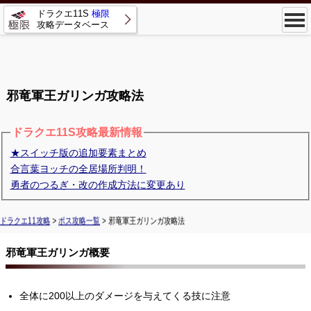
ドラクエ11S
極限
攻略データベース
邪竜軍王ガリンガ攻略法
ドラクエ11S攻略最新情報
★スイッチ版の追加要素まとめ
合言葉ヨッチの全居場所判明！
勇者のつるぎ・改の作成方法に変更あり
ドラクエ11攻略
>
ボス攻略一覧
> 邪竜軍王ガリンガ攻略法
邪竜軍王ガリンガ概要
全体に200以上のダメージを与えてくる技に注意