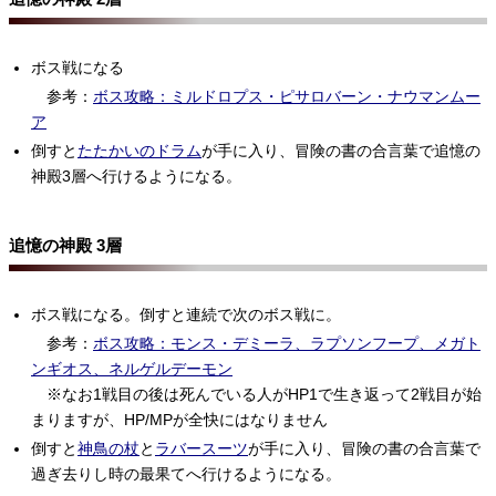
ボス戦になる
参考：
ボス攻略：ミルドロプス・ピサロバーン・ナウマンムー
ア
倒すと
たたかいのドラム
が手に入り、冒険の書の合言葉で追憶の
神殿3層へ行けるようになる。
追憶の神殿 3層
ボス戦になる。倒すと連続で次のボス戦に。
参考：
ボス攻略：モンス・デミーラ、ラプソンフープ、メガト
ンギオス、ネルゲルデーモン
※なお1戦目の後は死んでいる人がHP1で生き返って2戦目が始
まりますが、HP/MPが全快にはなりません
倒すと
神鳥の杖
と
ラバースーツ
が手に入り、冒険の書の合言葉で
過ぎ去りし時の最果てへ行けるようになる。