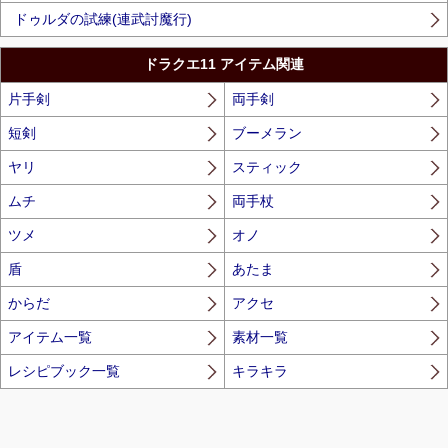
ドゥルダの試練(連武討魔行)
ドラクエ11 アイテム関連
片手剣
両手剣
短剣
ブーメラン
ヤリ
スティック
ムチ
両手杖
ツメ
オノ
盾
あたま
からだ
アクセ
アイテム一覧
素材一覧
レシピブック一覧
キラキラ